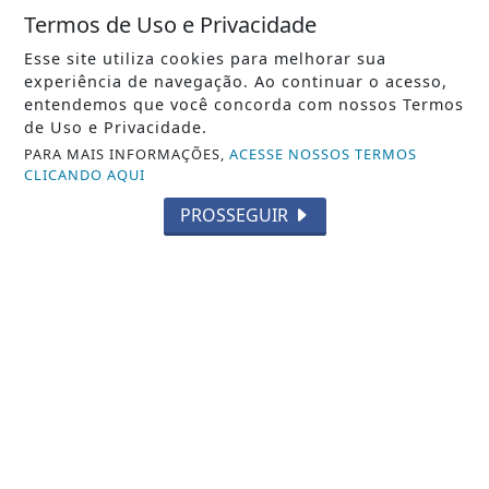
Termos de Uso e Privacidade
ACIDENTE AÉREO
Esse site utiliza cookies para melhorar sua
experiência de navegação. Ao continuar o acesso,
Polícia Federal indicia 16 pessoas por queda
entendemos que você concorda com nossos Termos
de avião da Voepass
de Uso e Privacidade.
Polícia Federal indicia 16 pessoas por queda de avião
PARA MAIS INFORMAÇÕES,
ACESSE NOSSOS TERMOS
da Voepass
CLICANDO AQUI
REDAÇÃO NOTÍCIA JÁ
- 06 DE AGO
PROSSEGUIR
TODAS AS POSTAGENS
Não possui uma conta?
Você pode ler matérias exclusivas, anunciar