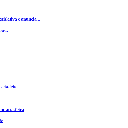
islativa e anuncia...
r,...
 quarta-feira
de