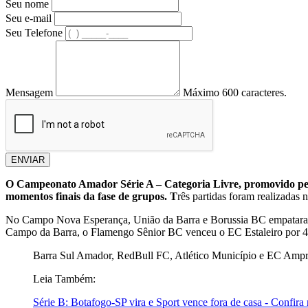
Seu nome
Seu e-mail
Seu Telefone
Mensagem
Máximo 600 caracteres.
ENVIAR
O Campeonato Amador Série A – Categoria Livre, promovido pel
momentos finais da fase de grupos. T
rês partidas foram realizadas 
No Campo Nova Esperança, União da Barra e Borussia BC empataram e
Campo da Barra, o Flamengo Sênior BC venceu o EC Estaleiro por 4
Barra Sul Amador, RedBull FC, Atlético Município e EC Ampro
Leia Também:
Série B: Botafogo-SP vira e Sport vence fora de casa - Confira