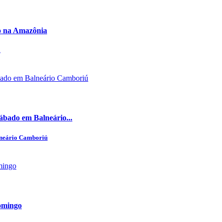
o na Amazônia
a
ábado em Balneário...
lneário Camboriú
omingo