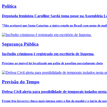
Política
Deputada feminista Carolline Sardá toma posse na Assembleia Leg
”Não aceitarei que Santa Catarina, o único estado no Brasil com nome de mulhe
Segurança Pública
Incêndio criminoso é registrado em escritório de Itapema
Próximo ao imóvel foi localizado um galão de gasolina parcialmente cheio
Previsão do Tempo
Defesa Civil alerta para possibilidade de temporais isolados nesta
Frente fria favorece chuva mais intensa entre o fim da manhã e o início da tar