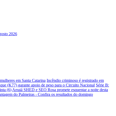
s mulheres em Santa Catarina
Incêndio criminoso é registrado em
ique (K77) garante apoio de peso para o Circuito Nacional
Série B:
nta (6)
Arraiá SHED e SEO Rosa promete esquentar a noite desta
antagem do Palmeiras - Confira os resultados do domingo