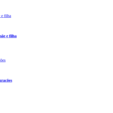
ãe e filha
uracões