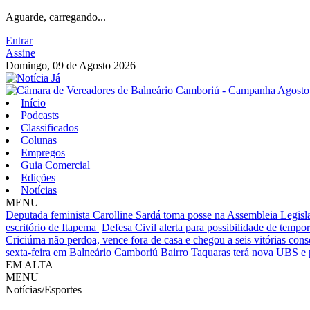
Aguarde, carregando...
Entrar
Assine
Domingo, 09 de Agosto 2026
Início
Podcasts
Classificados
Colunas
Empregos
Guia Comercial
Edições
Notícias
MENU
Deputada feminista Carolline Sardá toma posse na Assembleia Legislat
escritório de Itapema
Defesa Civil alerta para possibilidade de tempora
Criciúma não perdoa, vence fora de casa e chegou a seis vitórias cons
sexta-feira em Balneário Camboriú
Bairro Taquaras terá nova UBS e 
EM ALTA
MENU
Notícias/Esportes