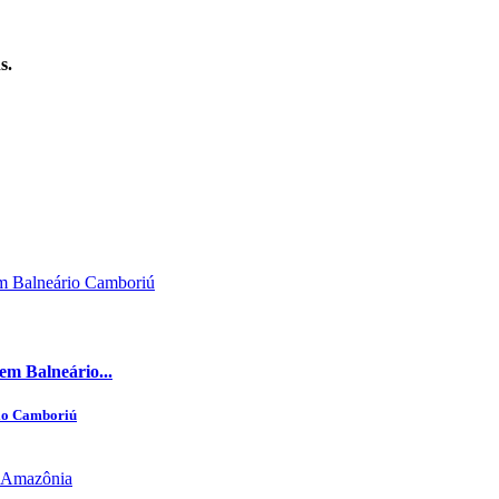
s.
 em Balneário...
rio Camboriú