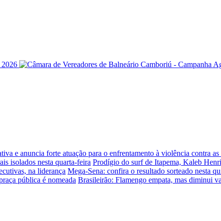
iva e anuncia forte atuação para o enfrentamento à violência contra a
is isolados nesta quarta-feira
Prodígio do surf de Itapema, Kaleb Henr
ecutivas, na liderança
Mega-Sena: confira o resultado sorteado nesta qui
praça pública é nomeada
Brasileirão: Flamengo empata, mas diminui v