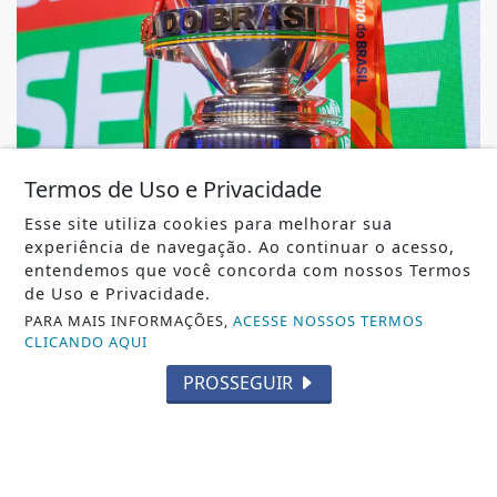
Termos de Uso e Privacidade
Esse site utiliza cookies para melhorar sua
ESPORTES
experiência de navegação. Ao continuar o acesso,
Copa do Brasil pode reunir somente
entendemos que você concorda com nossos Termos
campeões nas quartas de final
de Uso e Privacidade.
PARA MAIS INFORMAÇÕES,
ACESSE NOSSOS TERMOS
Copa do Brasil pode reunir somente campeões nas
CLICANDO AQUI
quartas de final
REDAÇÃO NOTÍCIA JÁ
- 06 DE AGO
PROSSEGUIR