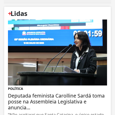
+
Lidas
POLÍTICA
Deputada feminista Carolline Sardá toma
posse na Assembleia Legislativa e
anuncia...
”Não aceitarei que Santa Catarina, o único estado