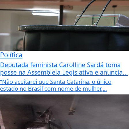
Política
Deputada feminista Carolline Sardá toma
posse na Assembleia Legislativa e anuncia...
”Não aceitarei que Santa Catarina, o único
estado no Brasil com nome de mulher,...