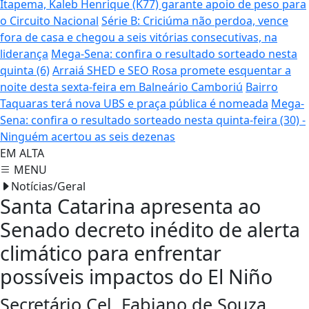
Itapema, Kaleb Henrique (K77) garante apoio de peso para
o Circuito Nacional
Série B: Criciúma não perdoa, vence
fora de casa e chegou a seis vitórias consecutivas, na
liderança
Mega-Sena: confira o resultado sorteado nesta
quinta (6)
Arraiá SHED e SEO Rosa promete esquentar a
noite desta sexta-feira em Balneário Camboriú
Bairro
Taquaras terá nova UBS e praça pública é nomeada
Mega-
Sena: confira o resultado sorteado nesta quinta-feira (30) -
Ninguém acertou as seis dezenas
EM ALTA
MENU
Notícias/Geral
Santa Catarina apresenta ao
Senado decreto inédito de alerta
climático para enfrentar
possíveis impactos do El Niño
Secretário Cel. Fabiano de Souza