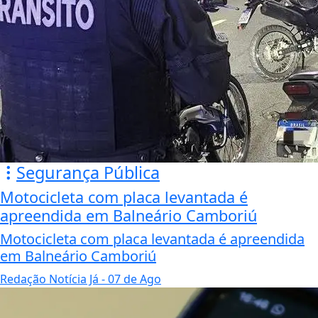
Segurança Pública
Motocicleta com placa levantada é
apreendida em Balneário Camboriú
Motocicleta com placa levantada é apreendida
em Balneário Camboriú
Redação Notícia Já
- 07 de Ago