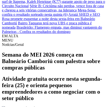
surf de Itapema, Kaleb Henrique (K77) garante apoio de peso para o
Circuito Nacional
Série B: Criciúma não perdoa, vence fora de casa
e chegou a seis vitórias consecutivas, na liderança
Mega-Sena:
confira o resultado sorteado nesta quinta (6)
Arraiá SHED e SEO
Rosa promete esquentar a noite desta sexta-feira em Balneário
Camboriú
Bairro Taquaras terá nova UBS e praça pública é
nomeada
Brasileirão: Flamengo empata, mas diminui vantagem do
Palmeiras - Confira os resultados do domingo
EM ALTA
MENU
Notícias/Geral
Semana do MEI 2026 começa em
Balneário Camboriú com palestra sobre
compras públicas
Atividade gratuita ocorre nesta segunda-
feira (25) e orienta pequenos
empreendedores a como negociar com o
setor público