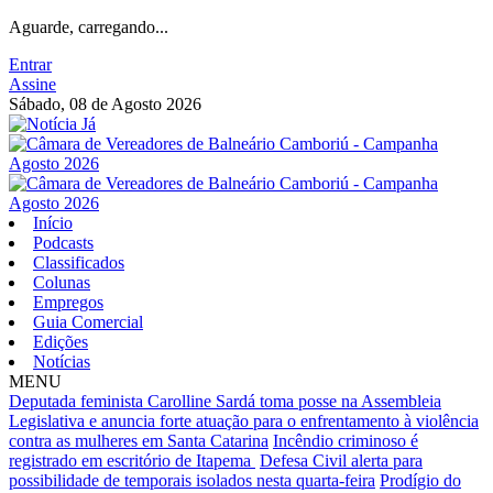
Aguarde, carregando...
Entrar
Assine
Sábado, 08 de Agosto 2026
Início
Podcasts
Classificados
Colunas
Empregos
Guia Comercial
Edições
Notícias
MENU
Deputada feminista Carolline Sardá toma posse na Assembleia
Legislativa e anuncia forte atuação para o enfrentamento à violência
contra as mulheres em Santa Catarina
Incêndio criminoso é
registrado em escritório de Itapema
Defesa Civil alerta para
possibilidade de temporais isolados nesta quarta-feira
Prodígio do