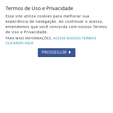
REDAÇÃO NOTÍCIA JÁ
- 07 DE AGO
Termos de Uso e Privacidade
Esse site utiliza cookies para melhorar sua
experiência de navegação. Ao continuar o acesso,
entendemos que você concorda com nossos Termos
de Uso e Privacidade.
PARA MAIS INFORMAÇÕES,
ACESSE NOSSOS TERMOS
CLICANDO AQUI
PROSSEGUIR
TURISMO
Road Show do Visite BC e Região Costa Verde
& Mar percorre seis cidades do Sudeste e...
Road Show do Visite BC e Região Costa Verde & Mar
percorre seis cidades do Sudeste e...
REDAÇÃO NOTÍCIA JÁ
- 07 DE AGO