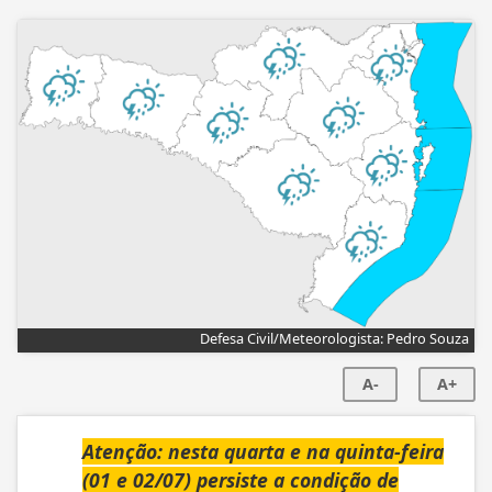
Defesa Civil/Meteorologista: Pedro Souza
A-
A+
Atenção: nesta quarta e na quinta-feira
(01 e 02/07) persiste a condição de