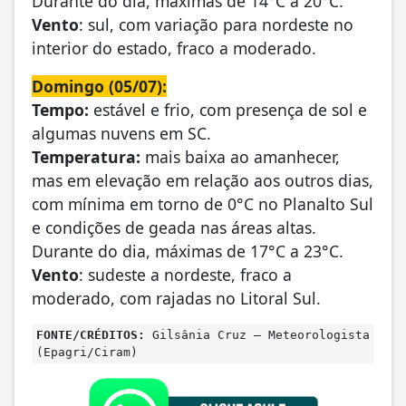
Durante do dia, máximas de 14°C a 20°C.
Vento
: sul, com variação para nordeste no
interior do estado, fraco a moderado.
Domingo (05/07):
Tempo:
estável e frio, com presença de sol e
algumas nuvens em SC.
Temperatura:
mais baixa ao amanhecer,
mas em elevação em relação aos outros dias,
com mínima em torno de 0°C no Planalto Sul
e condições de geada nas áreas altas.
Durante do dia, máximas de 17°C a 23°C.
Vento
: sudeste a nordeste, fraco a
moderado, com rajadas no Litoral Sul.
FONTE/CRÉDITOS:
Gilsânia Cruz – Meteorologista
(Epagri/Ciram)