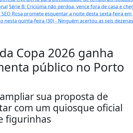
onal
Série B: Criciúma não perdoa, vence fora de casa e cheg
 SEO Rosa promete esquentar a noite desta sexta-feira em
o nesta quinta-feira (30) - Ninguém acertou as seis dezena
s da Copa 2026 ganha
menta público no Porto
mpliar sua proposta de
tar com um quiosque oficial
e figurinhas