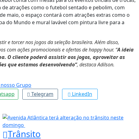
utebol conta com mesas para os eventos oficiais de trocas,
ém de atrações como o futebol sentado e pebolim, com
4 de maio, o espaço contará com atrações extras como o
pa do Mundo e mural lavável com pintura livre para a
r e torcer nos jogos da seleção brasileira. Além disso,
s com ações promocionais e ofertas de happy hour. “
A ideia
. O cliente poderá assistir aos jogos, aproveitar as
ções que estamos desenvolvendo”
, destaca Adilson.
tsapp
Telegram
LinkedIn
Trânsito