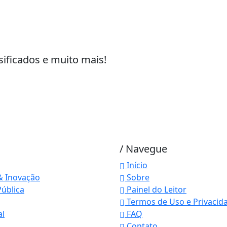
sificados e muito mais!
/ Navegue
Início
& Inovação
Sobre
ública
Painel do Leitor
Termos de Uso e Privacid
 experiência de navegação. Ao continuar o acesso, e
al
FAQ
cidade.
Contato