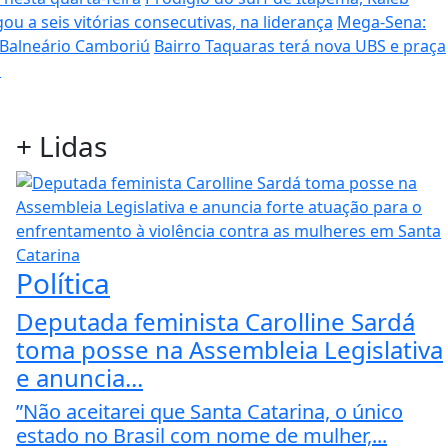
ou a seis vitórias consecutivas, na liderança
Mega-Sena:
 Balneário Camboriú
Bairro Taquaras terá nova UBS e praça
s
+
Lidas
Política
Deputada feminista Carolline Sardá
toma posse na Assembleia Legislativa
e anuncia...
”Não aceitarei que Santa Catarina, o único
estado no Brasil com nome de mulher,...