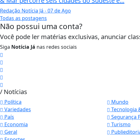
& Mar percorre seis cidades do Sudeste e...
Redação Notícia Já
- 07 de Ago
Todas as postagens
Não possui uma conta?
Você pode ler matérias exclusivas, anunciar clas
Siga
Notícia Já
nas redes sociais
/ Notícias
Política
Mundo
Variedades
Tecnologia 
Termos de Uso e Privacidade
País
Segurança P
Economia
Turismo
Esse site utiliza cookies para melhorar sua
Geral
Publieditori
concorda com nossos Termos de Uso e Priva
Esportes