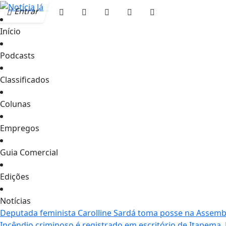
Entrar
Início
Podcasts
Classificados
Colunas
Empregos
Guia Comercial
Edições
Notícias
Deputada feminista Carolline Sardá toma posse na Assemble
Incêndio criminoso é registrado em escritório de Itapema