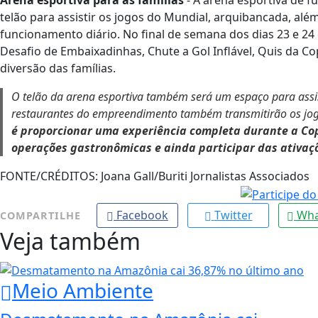
Arena esportiva para as famílias
- A arena esportiva de f
telão para assistir os jogos do Mundial, arquibancada, al
funcionamento diário. No final de semana dos dias 23 e 2
Desafio de Embaixadinhas, Chute a Gol Inflável, Quis da Co
diversão das famílias.
O telão da arena esportiva também será um espaço para assisti
restaurantes do empreendimento também transmitirão os jogo
é proporcionar uma experiência completa durante a Copa
operações gastronômicas e ainda participar das ativa
FONTE/CRÉDITOS:
Joana Gall/Buriti Jornalistas Associados
Facebook
Twitter
Wha
COMPARTILHE
Veja também
Meio Ambiente