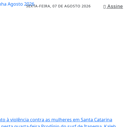
SEXTA-FEIRA, 07 DE AGOSTO 2026
Assine
to à violência contra as mulheres em Santa Catarina
 nesta quarta-feira
Prodígio do surf de Itapema, Kaleb