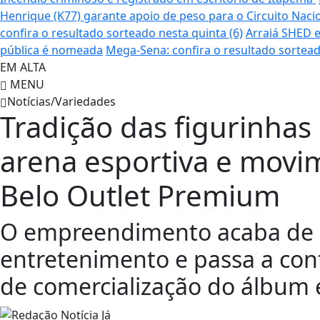
Henrique (K77) garante apoio de peso para o Circuito Naci
confira o resultado sorteado nesta quinta (6)
Arraiá SHED e
pública é nomeada
Mega-Sena: confira o resultado sortead
EM ALTA
MENU
Notícias/Variedades
Tradição das figurinha
arena esportiva e movi
Belo Outlet Premium
O empreendimento acaba de a
entretenimento e passa a con
de comercialização do álbum 