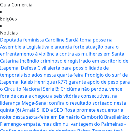
Guia Comercial
Edições
Notícias
Deputada feminista Carolline Sardá toma posse na
Assembleia Legislativa e anuncia forte atuação para o
enfrentamento à violência contra as mulheres em Santa
Catarina
Incêndio criminoso é registrado em escritório de
Itapema
Defesa Civil alerta para possibilidade de
temporais isolados nesta quarta-feira
Prodígio do surf de
Itapema, Kaleb Henrique (K77) garante apoio de peso para
o Circuito Nacional
Série B: Criciúma não perdoa, vence
fora de casa e chegou a seis vitórias consecutivas, na
liderança
Mega-Sena: confira o resultado sorteado nesta
quinta (6)
Arraiá SHED e SEO Rosa promete esquentar a
noite desta sexta-feira em Balneário Camboriú
Brasileirão:
Flamengo empata, mas diminui vantagem do Palmeiras -