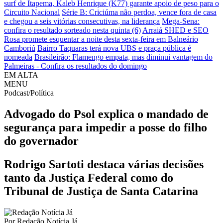
surf de Itapema, Kaleb Henrique (K77) garante apoio de peso para o
Circuito Nacional
Série B: Criciúma não perdoa, vence fora de casa
e chegou a seis vitórias consecutivas, na liderança
Mega-Sena:
confira o resultado sorteado nesta quinta (6)
Arraiá SHED e SEO
Rosa promete esquentar a noite desta sexta-feira em Balneário
Camboriú
Bairro Taquaras terá nova UBS e praça pública é
nomeada
Brasileirão: Flamengo empata, mas diminui vantagem do
Palmeiras - Confira os resultados do domingo
EM ALTA
MENU
Podcast/Política
Advogado do Psol explica o mandado de
segurança para impedir a posse do filho
do governador
Rodrigo Sartoti destaca várias decisões
tanto da Justiça Federal como do
Tribunal de Justiça de Santa Catarina
Por
Redação Notícia Já