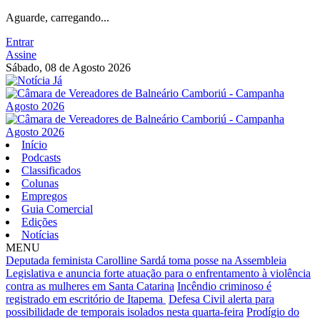
Aguarde, carregando...
Entrar
Assine
Sábado, 08 de Agosto 2026
Início
Podcasts
Classificados
Colunas
Empregos
Guia Comercial
Edições
Notícias
MENU
Deputada feminista Carolline Sardá toma posse na Assembleia
Legislativa e anuncia forte atuação para o enfrentamento à violência
contra as mulheres em Santa Catarina
Incêndio criminoso é
registrado em escritório de Itapema
Defesa Civil alerta para
possibilidade de temporais isolados nesta quarta-feira
Prodígio do