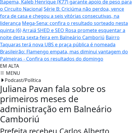
Itapema, Kaleb Henrique (K77) garante apoio de peso para
o Circuito Nacional
Série B: Criciúma não perdoa, vence
fora de casa e chegou a seis vitórias consecutivas, na
liderança
Mega-Sena: confira o resultado sorteado nesta
quinta (6)
Arraiá SHED e SEO Rosa promete esquentar a
noite desta sexta-feira em Balneário Camboriú
Bairro
Taquaras terá nova UBS e praça pública é nomeada
Brasileirão: Flamengo empata, mas diminui vantagem do
Palmeiras - Confira os resultados do domingo
EM ALTA
MENU
Podcast/Política
Juliana Pavan fala sobre os
primeiros meses de
administração em Balneário
Camboriú
Prefeita recebeu Carlos Alberto