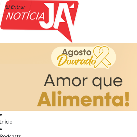
Entrar
Início
Podcasts