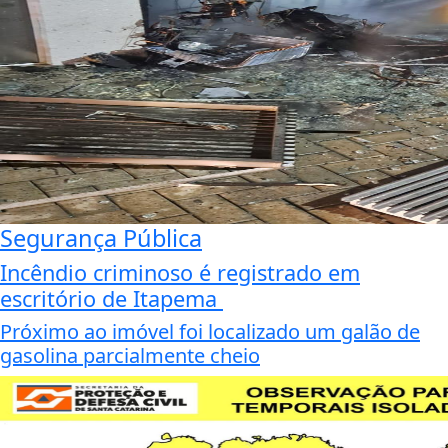
Segurança Pública
Incêndio criminoso é registrado em
escritório de Itapema
Próximo ao imóvel foi localizado um galão de
gasolina parcialmente cheio