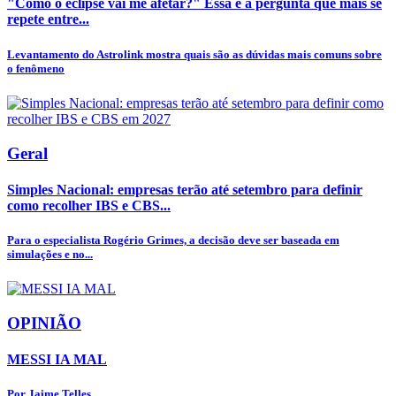
"Como o eclipse vai me afetar?" Essa é a pergunta que mais se
repete entre...
Levantamento do Astrolink mostra quais são as dúvidas mais comuns sobre
o fenômeno
Geral
Simples Nacional: empresas terão até setembro para definir
como recolher IBS e CBS...
Para o especialista Rogério Grimes, a decisão deve ser baseada em
simulações e no...
OPINIÃO
MESSI IA MAL
Por Jaime Telles