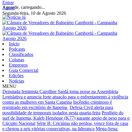
Entrar
Aguarde, carregando...
Assine
Segunda-feira, 10 de Agosto 2026
Início
Podcasts
Classificados
Colunas
Empregos
Guia Comercial
Edições
Notícias
MENU
Deputada feminista Carolline Sardá toma posse na Assembleia
Legislativa e anuncia forte atuação para o enfrentamento à violência
contra as mulheres em Santa Catarina
Incêndio criminoso é
registrado em escritório de Itapema
Defesa Civil alerta para
possibilidade de temporais isolados nesta quarta-feira
Prodígio do
surf de Itapema, Kaleb Henrique (K77) garante apoio de peso para o
Circuito Nacional
Série B: Criciúma não perdoa, vence fora de casa
e chegou a seis vitórias consecutivas, na liderança
Mega-Sena: