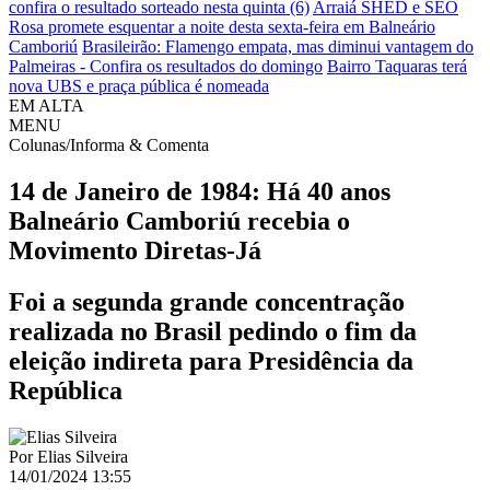
confira o resultado sorteado nesta quinta (6)
Arraiá SHED e SEO
Rosa promete esquentar a noite desta sexta-feira em Balneário
Camboriú
Brasileirão: Flamengo empata, mas diminui vantagem do
Palmeiras - Confira os resultados do domingo
Bairro Taquaras terá
nova UBS e praça pública é nomeada
EM ALTA
MENU
Colunas/Informa & Comenta
14 de Janeiro de 1984: Há 40 anos
Balneário Camboriú recebia o
Movimento Diretas-Já
Foi a segunda grande concentração
realizada no Brasil pedindo o fim da
eleição indireta para Presidência da
República
Por
Elias Silveira
14/01/2024 13:55