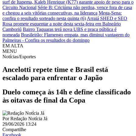
surf de Itapema, Kaleb Henrique (K77) garante apoio de peso para o
Circuito Nacional
Série B: Criciúma não perdoa, vence fora de casa
e chegou a seis vitórias consecutivas, na liderança
Mega-Sena:
confira o resultado sorteado nesta quinta (6)
Arraiá SHED e SEO
Rosa promete esquentar a noite desta sexta-feira em Balneário
Camboriú
Bairro Taquaras terá nova UBS e praça pública é
nomeada
Brasileirão: Flamengo empata, mas diminui vantagem do
Palmeiras - Confira os resultados do domingo
EM ALTA
MENU
Notícias/Esportes
Ancelotti repete time e Brasil está
escalado para enfrentar o Japão
Duelo começa às 14h e define classificado
às oitavas de final da Copa
Por
Redação Notícia Já
29/06/2026 13:24
Compartilhe
Facebook