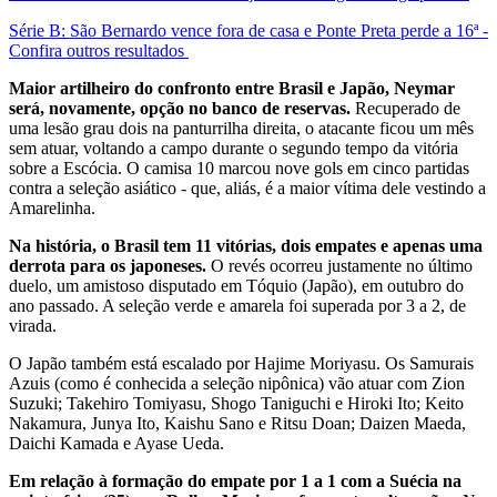
Série B: São Bernardo vence fora de casa e Ponte Preta perde a 16ª -
Confira outros resultados
Maior artilheiro do confronto entre Brasil e Japão, Neymar
será, novamente, opção no banco de reservas.
Recuperado de
uma lesão grau dois na panturrilha direita, o atacante ficou um mês
sem atuar, voltando a campo durante o segundo tempo da vitória
sobre a Escócia. O camisa 10 marcou nove gols em cinco partidas
contra a seleção asiático - que, aliás, é a maior vítima dele vestindo a
Amarelinha.
Na história, o Brasil tem 11 vitórias, dois empates e apenas uma
derrota para os japoneses.
O revés ocorreu justamente no último
duelo, um amistoso disputado em Tóquio (Japão), em outubro do
ano passado. A seleção verde e amarela foi superada por 3 a 2, de
virada.
O Japão também está escalado por Hajime Moriyasu. Os Samurais
Azuis (como é conhecida a seleção nipônica) vão atuar com Zion
Suzuki; Takehiro Tomiyasu, Shogo Taniguchi e Hiroki Ito; Keito
Nakamura, Junya Ito, Kaishu Sano e Ritsu Doan; Daizen Maeda,
Daichi Kamada e Ayase Ueda.
Em relação à formação do empate por 1 a 1 com a Suécia na