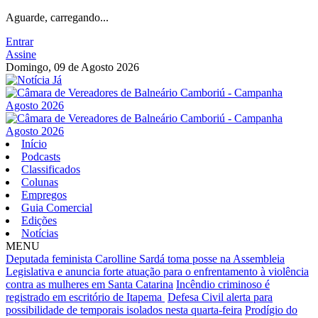
Aguarde, carregando...
Entrar
Assine
Domingo, 09 de Agosto 2026
Início
Podcasts
Classificados
Colunas
Empregos
Guia Comercial
Edições
Notícias
MENU
Deputada feminista Carolline Sardá toma posse na Assembleia
Legislativa e anuncia forte atuação para o enfrentamento à violência
contra as mulheres em Santa Catarina
Incêndio criminoso é
registrado em escritório de Itapema
Defesa Civil alerta para
possibilidade de temporais isolados nesta quarta-feira
Prodígio do