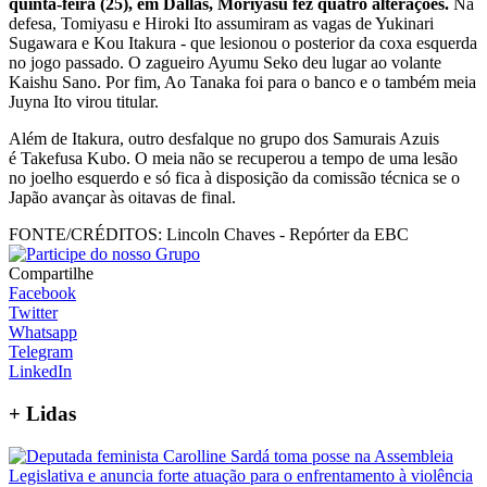
quinta-feira (25), em Dallas, Moriyasu fez quatro alterações.
Na
defesa, Tomiyasu e Hiroki Ito assumiram as vagas de Yukinari
Sugawara e Kou Itakura - que lesionou o posterior da coxa esquerda
no jogo passado. O zagueiro Ayumu Seko deu lugar ao volante
Kaishu Sano. Por fim, Ao Tanaka foi para o banco e o também meia
Juyna Ito virou titular.
Além de Itakura, outro desfalque no grupo dos Samurais Azuis
é Takefusa Kubo. O meia não se recuperou a tempo de uma lesão
no joelho esquerdo e só fica à disposição da comissão técnica se o
Japão avançar às oitavas de final.
FONTE/CRÉDITOS:
Lincoln Chaves - Repórter da EBC
Compartilhe
Facebook
Twitter
Whatsapp
Telegram
LinkedIn
+
Lidas