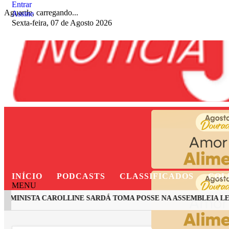
Entrar
Aguarde, carregando...
Assine
Sexta-feira, 07 de Agosto 2026
INÍCIO
PODCASTS
CLASSIFICADOS
COL
MENU
NISTA CAROLLINE SARDÁ TOMA POSSE NA ASSEMBLEIA LEGIS
EM ALTA