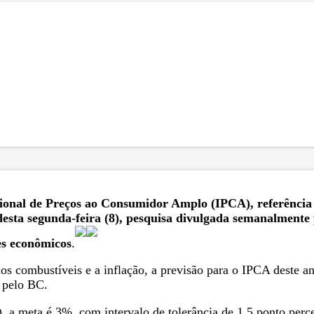
ional de Preços ao Consumidor Amplo (IPCA), referência o
esta segunda-feira (8), pesquisa divulgada semanalmente
res econômicos
.
s combustíveis e a inflação, a previsão para o IPCA deste an
a pelo BC.
 meta é 3%, com intervalo de tolerância de 1,5 ponto percent