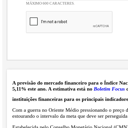
MÁXIMO 600 CARACTERES.
A previsão do mercado financeiro para o Índice Nac
5,11% este ano. A estimativa está no
Boletim Focus
d
instituições financeiras para os principais indicado
Com a guerra no Oriente Médio pressionando o preço do
estourando o intervalo da meta que deve ser perseguid
Estabelecida pelo Conselho Monetário Nacional (CMN), a