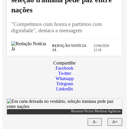
nações
"Competimos com honra e partimos com
dignidade", destaca a mensagem
REDAÇÃO NOTÍCIA
22/06/2026
JÁ
12:18
Compartilhe
Facebook
Twitter
Whatsapp
Telegram
LinkedIn
Reuters/Victor Medina/Agência
A-
A+