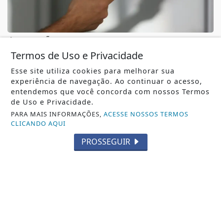
EXPANSÃO DE SEGUROS INCLUSIVOS
Mais de 830 mil celulares foram subtraídos
Termos de Uso e Privacidade
em 2025, aponta relatório
Esse site utiliza cookies para melhorar sua
Mais de 830 mil celulares foram subtraídos em 2025,
experiência de navegação. Ao continuar o acesso,
aponta relatório
entendemos que você concorda com nossos Termos
REDAÇÃO NOTÍCIA JÁ
- 06 DE AGO
de Uso e Privacidade.
PARA MAIS INFORMAÇÕES,
ACESSE NOSSOS TERMOS
CLICANDO AQUI
PROSSEGUIR