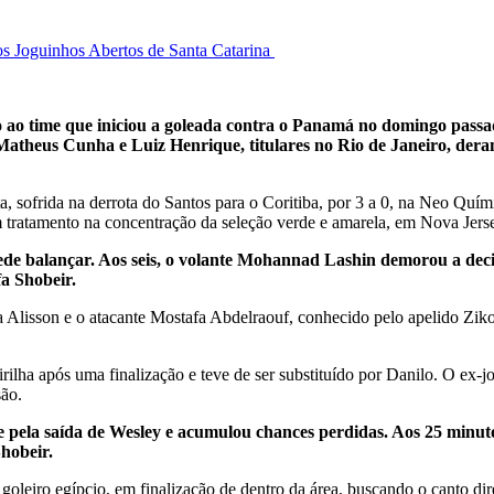
os Joguinhos Abertos de Santa Catarina
ao time que iniciou a goleada contra o Panamá no domingo passad
 Matheus Cunha e Luiz Henrique, titulares no Rio de Janeiro, der
ita, sofrida na derrota do Santos para o Coritiba, por 3 a 0, na Neo Q
 tratamento na concentração da seleção verde e amarela, em Nova Jers
 rede balançar. Aos seis, o volante Mohannad Lashin demorou a dec
a Shobeir.
 Alisson e o atacante Mostafa Abdelraouf, conhecido pelo apelido Ziko
irilha após uma finalização e teve de ser substituído por Danilo. O ex-
são.
e pela saída de Wesley e acumulou chances perdidas. Aos 25 minuto
Shobeir.
goleiro egípcio, em finalização de dentro da área, buscando o canto di