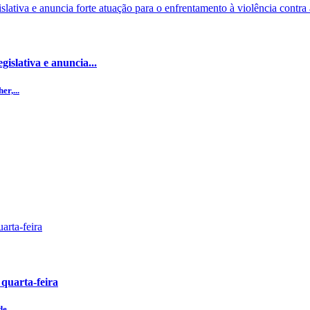
islativa e anuncia...
r,...
 quarta-feira
de