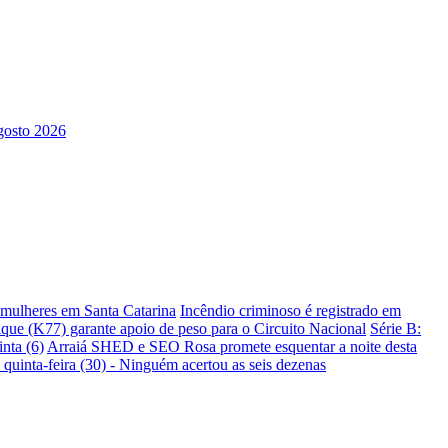
s mulheres em Santa Catarina
Incêndio criminoso é registrado em
ique (K77) garante apoio de peso para o Circuito Nacional
Série B:
nta (6)
Arraiá SHED e SEO Rosa promete esquentar a noite desta
 quinta-feira (30) - Ninguém acertou as seis dezenas