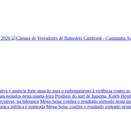
iva e anuncia forte atuação para o enfrentamento à violência contra a
is isolados nesta quarta-feira
Prodígio do surf de Itapema, Kaleb Henr
ecutivas, na liderança
Mega-Sena: confira o resultado sorteado nesta qui
praça pública é nomeada
Mega-Sena: confira o resultado sorteado nesta