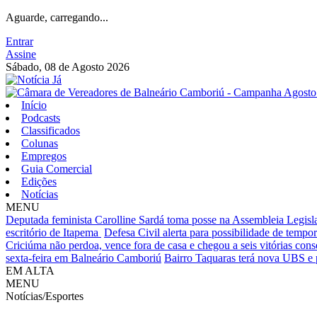
Aguarde, carregando...
Entrar
Assine
Sábado, 08 de Agosto 2026
Início
Podcasts
Classificados
Colunas
Empregos
Guia Comercial
Edições
Notícias
MENU
Deputada feminista Carolline Sardá toma posse na Assembleia Legislat
escritório de Itapema
Defesa Civil alerta para possibilidade de tempora
Criciúma não perdoa, vence fora de casa e chegou a seis vitórias cons
sexta-feira em Balneário Camboriú
Bairro Taquaras terá nova UBS e 
EM ALTA
MENU
Notícias/Esportes