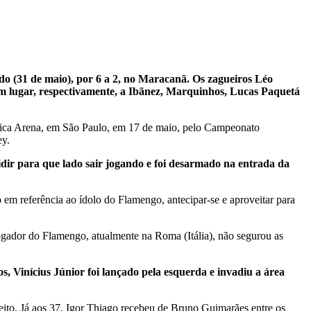
o (31 de maio), por 6 a 2, no Maracanã. Os zagueiros Léo
am lugar, respectivamente, a Ibãnez, Marquinhos, Lucas Paquetá
uímica Arena, em São Paulo, em 17 de maio, pelo Campeonato
ey.
idir para que lado sair jogando e foi desarmado na entrada da
 em referência ao ídolo do Flamengo, antecipar-se e aproveitar para
jogador do Flamengo, atualmente na Roma (Itália), não segurou as
s, Vinícius Júnior foi lançado pela esquerda e invadiu a área
reito. Já aos 37, Igor Thiago recebeu de Bruno Guimarães entre os