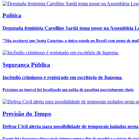
Política
Deputada feminista Carolline Sardá toma posse na Assembleia Leg
”Não aceitarei que Santa Catarina, o único estado no Brasil com nome de mulhe
Segurança Pública
Incêndio criminoso é registrado em escritório de Itapema
Próximo ao imóvel foi localizado um galão de gasolina parcialmente cheio
Previsão do Tempo
Defesa Civil alerta para possibilidade de temporais isolados nesta
Frente fria favorece chuva mais intensa entre o fim da manhã e o início da tar