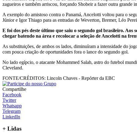
zagueiros e também arriscou, forçando Shobeir a fazer outra grande i
A exemplo do amistoso contra o Panamá, Ancelotti voltou para o seg
Júnior e Igor Thiago para as entradas de Weverton, Bremer, Léo Pere
E foi dos pés deste último que saiu o segundo gol brasileiro. Ao
chegar batendo na área e recolocar a seleção de Ancelotti na fren
As substituições, de ambos os lados, diminuíram a intensidade do jog
com pouca criação de oportunidades fora o lance do segundo gol.
No lado egípcio, o atacante Mohammed Salah, astro do futebol mundia
Cleveland.
FONTE/CRÉDITOS:
Lincoln Chaves - Repórter da EBC
Compartilhe
Facebook
Twitter
Whatsapp
Telegram
LinkedIn
+
Lidas