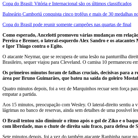
Copa do Brasil: Vitória e Internacional são os últimos classificados
Balneário Camboriú conquista cinco troféus e mais de 30 medalhas n
Copa do Brasil pode reunir somente campeões nas quartas de final
Como esperado, Ancelotti promoveu várias mudanças em relação 
Pereira e Bremer, o lateral-esquerdo Alex Sandro e os atacantes
e Igor Thiago contra o Egito.
O atacante Neymar, que se recupera de uma lesão na panturrilha dire
Brasileiro, sequer viajou para Cleveland. O camisa 10 permaneceu em
Os primeiros minutos foram de falhas cruciais, decisivas para a
área por Bruno Guimarães, que bateu na saída do goleiro Mostaf
Quatro minutos depois, foi a vez de Marquinhos recuar sem força para
empatar a partida.
Aos 15 minutos, preocupação com Wesley. O lateral-direito sentiu a v
lágrimas no banco de reservas, ainda sem detalhes de uma possível le
O Brasil tentou não diminuir o ritmo após o gol de Ziko e o baqu
com liberdade, mas o chute de direita saiu fraco, para defesa de 
Sete minutos depois, foi a vez do também atacante Raphinha parar no 