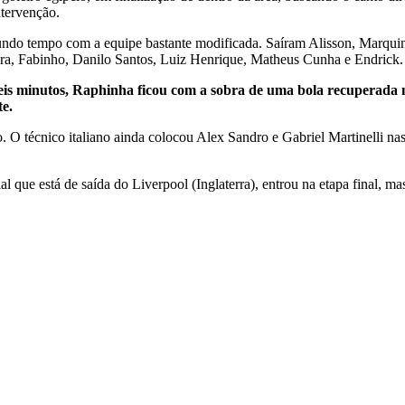
ntervenção.
undo tempo com a equipe bastante modificada. Saíram Alisson, Marqui
ira, Fabinho, Danilo Santos, Luiz Henrique, Matheus Cunha e Endrick.
s seis minutos, Raphinha ficou com a sobra de uma bola recuperada
te.
o. O técnico italiano ainda colocou Alex Sandro e Gabriel Martinelli n
l que está de saída do Liverpool (Inglaterra), entrou na etapa final, 