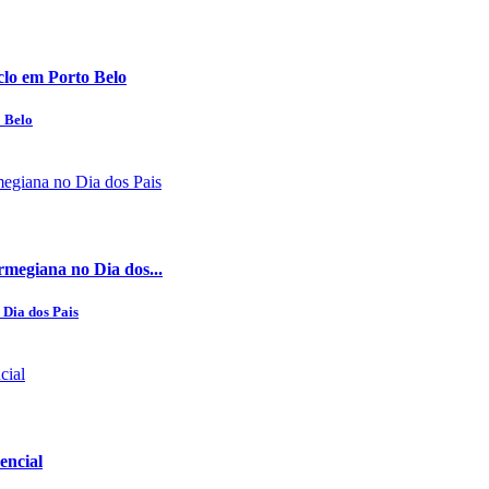
clo em Porto Belo
o Belo
rmegiana no Dia dos...
 Dia dos Pais
encial