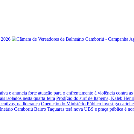
iva e anuncia forte atuação para o enfrentamento à violência contra a
is isolados nesta quarta-feira
Prodígio do surf de Itapema, Kaleb Henr
ecutivas, na liderança
Operação do Ministério Público investiga cartel 
alneário Camboriú
Bairro Taquaras terá nova UBS e praça pública é n