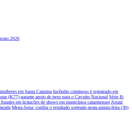
s mulheres em Santa Catarina
Incêndio criminoso é registrado em
ique (K77) garante apoio de peso para o Circuito Nacional
Série B:
e fraudes em licitações de shows em municípios catarinenses
Arraiá
omeada
Mega-Sena: confira o resultado sorteado nesta quinta-feira (30)