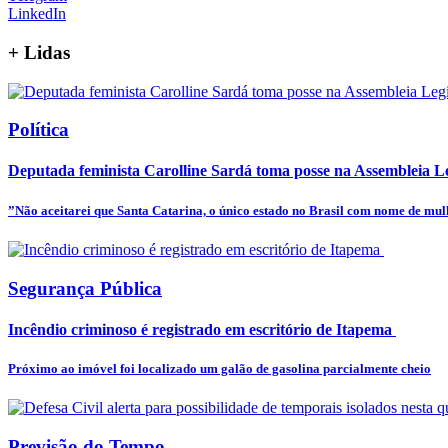
LinkedIn
+
Lidas
Política
Deputada feminista Carolline Sardá toma posse na Assembleia Leg
”Não aceitarei que Santa Catarina, o único estado no Brasil com nome de mulhe
Segurança Pública
Incêndio criminoso é registrado em escritório de Itapema
Próximo ao imóvel foi localizado um galão de gasolina parcialmente cheio
Previsão do Tempo