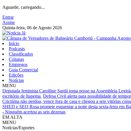
Aguarde, carregando...
Entrar
Assine
Quinta-feira, 06 de Agosto 2026
Início
Podcasts
Classificados
Colunas
Empregos
Guia Comercial
Edições
Notícias
MENU
Deputada feminista Carolline Sardá toma posse na Assembleia Legislat
escritório de Itapema
Defesa Civil alerta para possibilidade de tempora
Criciúma não perdoa, vence fora de casa e chegou a seis vitórias cons
SHED e SEO Rosa promete esquentar a noite desta sexta-feira em B
- Ninguém acertou as seis dezenas
EM ALTA
MENU
Notícias/Esportes