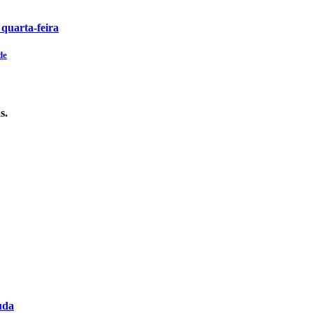
 quarta-feira
de
s.
uda