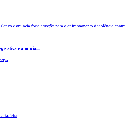
islativa e anuncia...
r,...