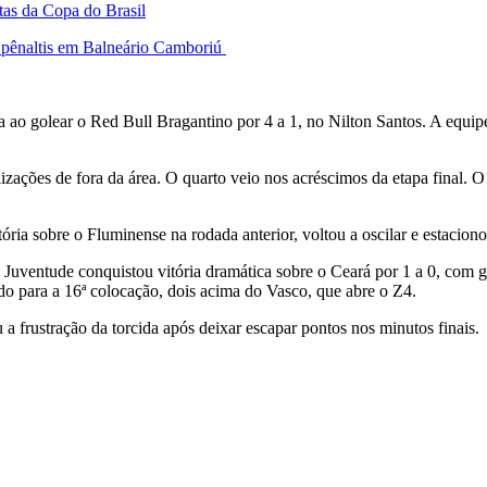
tas da Copa do Brasil
s pênaltis em Balneário Camboriú
a ao golear o Red Bull Bragantino por 4 a 1, no Nilton Santos. A equi
lizações de fora da área. O quarto veio nos acréscimos da etapa final.
tória sobre o Fluminense na rodada anterior, voltou a oscilar e estacio
 Juventude conquistou vitória dramática sobre o Ceará por 1 a 0, com 
o para a 16ª colocação, dois acima do Vasco, que abre o Z4.
a frustração da torcida após deixar escapar pontos nos minutos finais.