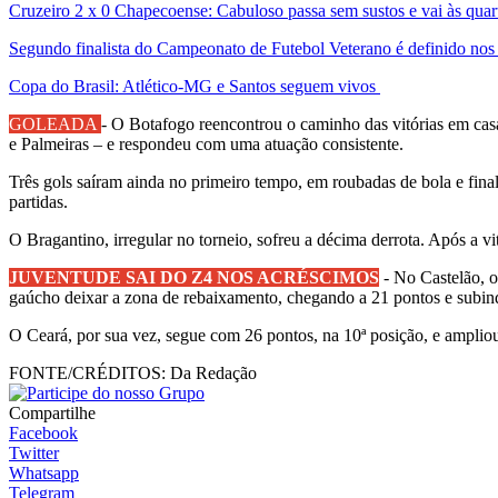
Cruzeiro 2 x 0 Chapecoense: Cabuloso passa sem sustos e vai às quar
Segundo finalista do Campeonato de Futebol Veterano é definido no
Copa do Brasil: Atlético-MG e Santos seguem vivos
GOLEADA
- O Botafogo reencontrou o caminho das vitórias em cas
e Palmeiras – e respondeu com uma atuação consistente.
Três gols saíram ainda no primeiro tempo, em roubadas de bola e fina
partidas.
O Bragantino, irregular no torneio, sofreu a décima derrota. Após a vi
JUVENTUDE SAI DO Z4 NOS ACRÉSCIMOS
- No Castelão, o
gaúcho deixar a zona de rebaixamento, chegando a 21 pontos e subind
O Ceará, por sua vez, segue com 26 pontos, na 10ª posição, e ampliou 
FONTE/CRÉDITOS:
Da Redação
Compartilhe
Facebook
Twitter
Whatsapp
Telegram