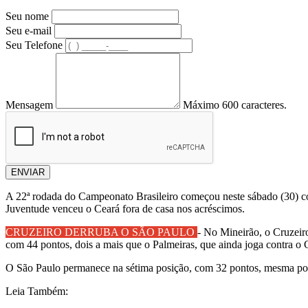
Seu nome
Seu e-mail
Seu Telefone
Mensagem
Máximo 600 caracteres.
ENVIAR
A 22ª rodada do Campeonato Brasileiro começou neste sábado (30) co
Juventude venceu o Ceará fora de casa nos acréscimos.
CRUZEIRO DERRUBA O SÃO PAULO
- No Mineirão, o Cruzeiro
com 44 pontos, dois a mais que o Palmeiras, que ainda joga contra o 
O São Paulo permanece na sétima posição, com 32 pontos, mesma pont
Leia Também: