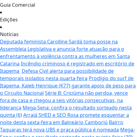
Guia Comercial
Edições
Notícias
Deputada feminista Carolline Sardá toma posse na
Assembleia Legislativa e anuncia forte atuação para o
enfrentamento à violência contra as mulheres em Santa
Catarina
Incêndio criminoso é registrado em escritório de
Itapema
Defesa Civil alerta para possibilidade de
temporais isolados nesta quarta-feira
Prodígio do surf de
Itapema, Kaleb Henrique (K77) garante apoio de peso para
o Circuito Nacional
Série B: Criciúma não perdoa, vence
fora de casa e chegou a seis vitórias consecutivas, na
liderança
Mega-Sena: confira o resultado sorteado nesta
quinta (6)
Arraiá SHED e SEO Rosa promete esquentar a
noite desta sexta-feira em Balneário Camboriú
Bairro
Taquaras terá nova UBS e praça pública é nomeada
Mega-