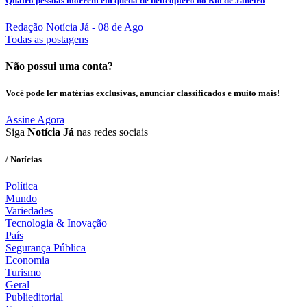
Quatro pessoas morrem em queda de helicóptero no Rio de Janeiro
Redação Notícia Já
- 08 de Ago
Todas as postagens
Não possui uma conta?
Você pode ler matérias exclusivas, anunciar classificados e muito mais!
Assine Agora
Siga
Notícia Já
nas redes sociais
/ Notícias
Política
Mundo
Variedades
Tecnologia & Inovação
País
Segurança Pública
Economia
Turismo
Geral
Publieditorial