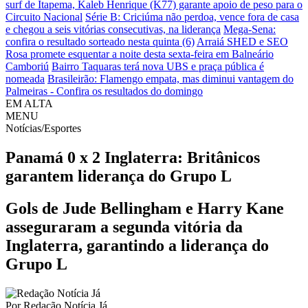
surf de Itapema, Kaleb Henrique (K77) garante apoio de peso para o
Circuito Nacional
Série B: Criciúma não perdoa, vence fora de casa
e chegou a seis vitórias consecutivas, na liderança
Mega-Sena:
confira o resultado sorteado nesta quinta (6)
Arraiá SHED e SEO
Rosa promete esquentar a noite desta sexta-feira em Balneário
Camboriú
Bairro Taquaras terá nova UBS e praça pública é
nomeada
Brasileirão: Flamengo empata, mas diminui vantagem do
Palmeiras - Confira os resultados do domingo
EM ALTA
MENU
Notícias/Esportes
Panamá 0 x 2 Inglaterra: Britânicos
garantem liderança do Grupo L
Gols de Jude Bellingham e Harry Kane
asseguraram a segunda vitória da
Inglaterra, garantindo a liderança do
Grupo L
Por
Redação Notícia Já