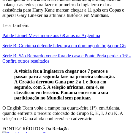
balançar as redes para fazer o primeiro da Inglaterra e dar a
assistência para Harry Kane marcar, chegar a 11 gols em Copas e
superar Gary Lineker na artilharia histórica em Mundiais.
Leia Também:
Pai de Lionel Messi morre aos 68 anos na Argentina
Série B: Criciúma defende liderança em domingo de briga por G6
Série B: São Bernardo vence fora de casa e Ponte Preta perde a 16ª -
Confira outros resultados
A vitória fez a Inglaterra chegar aos 7 pontos e
passar para a segunda fase na primeira colocação.
A Croácia derrotou Gana por 2 a 1 e ficou em
segundo, com 5. A seleção africana, com 4, se
classificou em terceiro. Panamá encerrou a sua
participação no Mundial sem pontuar.
O English Team volta a campo na quarta-feira (1º), em Atlanta,
quando enfrenta o terceiro colocado do Grupo E, H, I, J ou K. A
seleção de Gana ainda conhecerá seu adversário.
FONTE/CRÉDITOS:
Da Redação