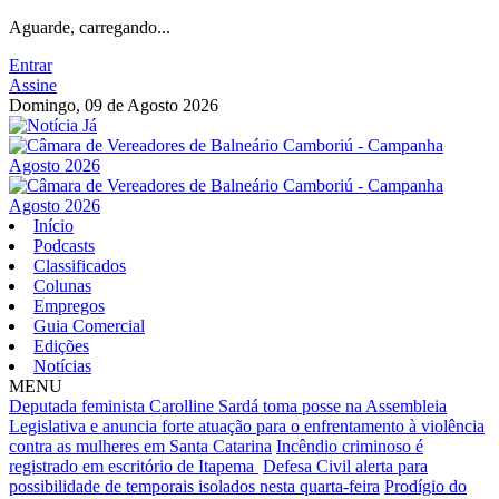
Aguarde, carregando...
Entrar
Assine
Domingo, 09 de Agosto 2026
Início
Podcasts
Classificados
Colunas
Empregos
Guia Comercial
Edições
Notícias
MENU
Deputada feminista Carolline Sardá toma posse na Assembleia
Legislativa e anuncia forte atuação para o enfrentamento à violência
contra as mulheres em Santa Catarina
Incêndio criminoso é
registrado em escritório de Itapema
Defesa Civil alerta para
possibilidade de temporais isolados nesta quarta-feira
Prodígio do