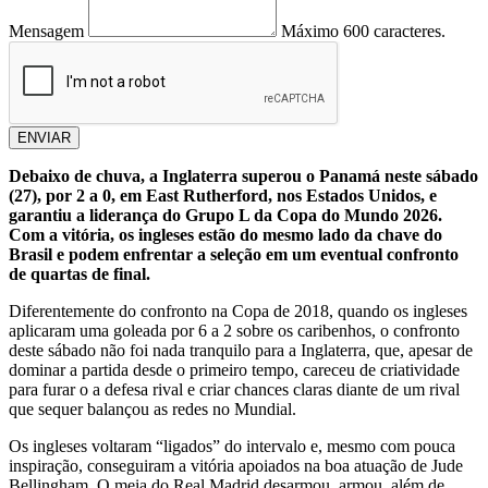
Mensagem
Máximo 600 caracteres.
ENVIAR
Debaixo de chuva, a Inglaterra superou o Panamá neste sábado
(27), por 2 a 0, em East Rutherford, nos Estados Unidos, e
garantiu a liderança do Grupo L da Copa do Mundo 2026.
Com a vitória, os ingleses estão do mesmo lado da chave do
Brasil e podem enfrentar a seleção em um eventual confronto
de quartas de final.
Diferentemente do confronto na Copa de 2018, quando os ingleses
aplicaram uma goleada por 6 a 2 sobre os caribenhos, o confronto
deste sábado não foi nada tranquilo para a Inglaterra, que, apesar de
dominar a partida desde o primeiro tempo, careceu de criatividade
para furar o a defesa rival e criar chances claras diante de um rival
que sequer balançou as redes no Mundial.
Os ingleses voltaram “ligados” do intervalo e, mesmo com pouca
inspiração, conseguiram a vitória apoiados na boa atuação de Jude
Bellingham. O meia do Real Madrid desarmou, armou, além de