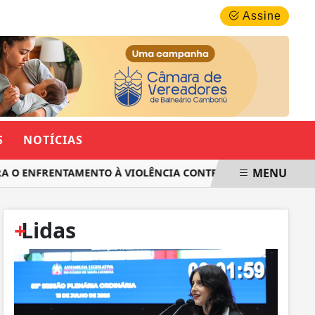
QUINTA-FEIRA, 06 DE AGOSTO 2026
Assine
S
NOTÍCIAS
MENU
O ENFRENTAMENTO À VIOLÊNCIA CONTRA AS MULHERES EM SA
+
Lidas