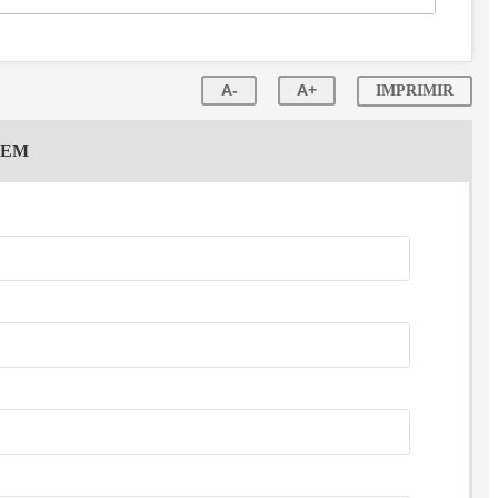
A-
A+
IMPRIMIR
GEM