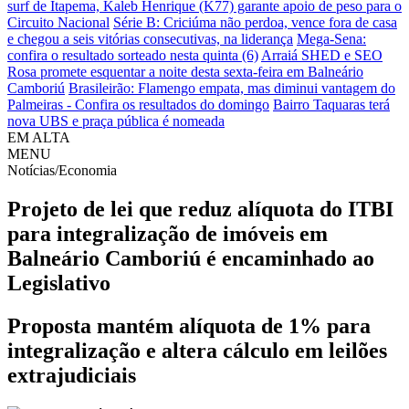
surf de Itapema, Kaleb Henrique (K77) garante apoio de peso para o
Circuito Nacional
Série B: Criciúma não perdoa, vence fora de casa
e chegou a seis vitórias consecutivas, na liderança
Mega-Sena:
confira o resultado sorteado nesta quinta (6)
Arraiá SHED e SEO
Rosa promete esquentar a noite desta sexta-feira em Balneário
Camboriú
Brasileirão: Flamengo empata, mas diminui vantagem do
Palmeiras - Confira os resultados do domingo
Bairro Taquaras terá
nova UBS e praça pública é nomeada
EM ALTA
MENU
Notícias/Economia
Projeto de lei que reduz alíquota do ITBI
para integralização de imóveis em
Balneário Camboriú é encaminhado ao
Legislativo
Proposta mantém alíquota de 1% para
integralização e altera cálculo em leilões
extrajudiciais