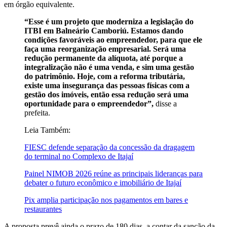
em órgão equivalente.
“Esse é um projeto que moderniza a legislação do
ITBI em Balneário Camboriú. Estamos dando
condições favoráveis ao empreendedor, para que ele
faça uma reorganização empresarial. Será uma
redução permanente da alíquota, até porque a
integralização não é uma venda, e sim uma gestão
do patrimônio. Hoje, com a reforma tributária,
existe uma insegurança das pessoas físicas com a
gestão dos imóveis, então essa redução será uma
oportunidade para o empreendedor”,
disse a
prefeita.
Leia Também:
FIESC defende separação da concessão da dragagem
do terminal no Complexo de Itajaí
Painel NIMOB 2026 reúne as principais lideranças para
debater o futuro econômico e imobiliário de Itajaí
Pix amplia participação nos pagamentos em bares e
restaurantes
A proposta prevê ainda o prazo de 180 dias, a contar da sanção da