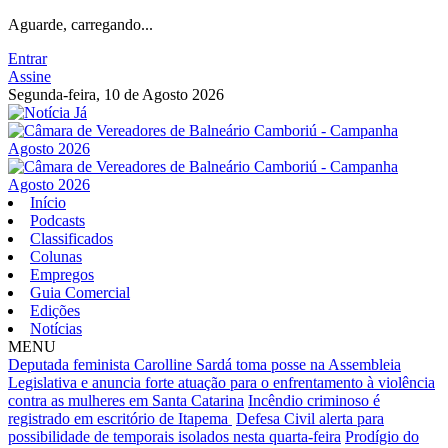
Aguarde, carregando...
Entrar
Assine
Segunda-feira, 10 de Agosto 2026
Início
Podcasts
Classificados
Colunas
Empregos
Guia Comercial
Edições
Notícias
MENU
Deputada feminista Carolline Sardá toma posse na Assembleia
Legislativa e anuncia forte atuação para o enfrentamento à violência
contra as mulheres em Santa Catarina
Incêndio criminoso é
registrado em escritório de Itapema
Defesa Civil alerta para
possibilidade de temporais isolados nesta quarta-feira
Prodígio do