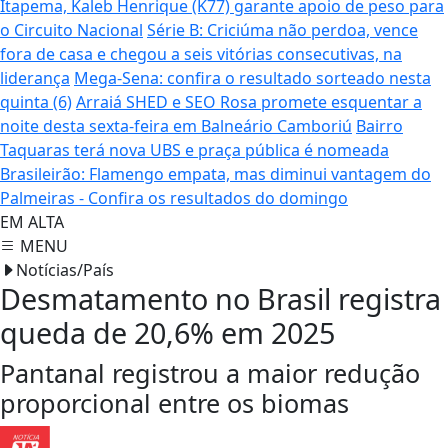
Itapema, Kaleb Henrique (K77) garante apoio de peso para
o Circuito Nacional
Série B: Criciúma não perdoa, vence
fora de casa e chegou a seis vitórias consecutivas, na
liderança
Mega-Sena: confira o resultado sorteado nesta
quinta (6)
Arraiá SHED e SEO Rosa promete esquentar a
noite desta sexta-feira em Balneário Camboriú
Bairro
Taquaras terá nova UBS e praça pública é nomeada
Brasileirão: Flamengo empata, mas diminui vantagem do
Palmeiras - Confira os resultados do domingo
EM ALTA
MENU
Notícias/País
Desmatamento no Brasil registra
queda de 20,6% em 2025
Pantanal registrou a maior redução
proporcional entre os biomas