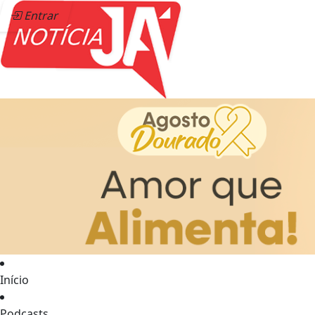
Entrar
Início
Podcasts