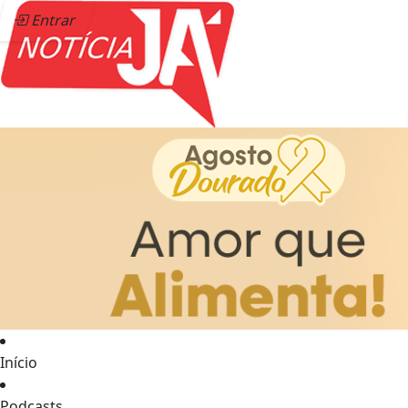
Entrar
Início
Podcasts