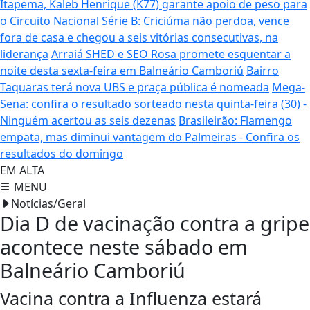
Itapema, Kaleb Henrique (K77) garante apoio de peso para
o Circuito Nacional
Série B: Criciúma não perdoa, vence
fora de casa e chegou a seis vitórias consecutivas, na
liderança
Arraiá SHED e SEO Rosa promete esquentar a
noite desta sexta-feira em Balneário Camboriú
Bairro
Taquaras terá nova UBS e praça pública é nomeada
Mega-
Sena: confira o resultado sorteado nesta quinta-feira (30) -
Ninguém acertou as seis dezenas
Brasileirão: Flamengo
empata, mas diminui vantagem do Palmeiras - Confira os
resultados do domingo
EM ALTA
MENU
Notícias/Geral
Dia D de vacinação contra a gripe
acontece neste sábado em
Balneário Camboriú
Vacina contra a Influenza estará