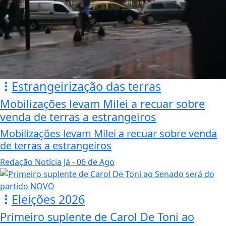
Estrangeirização das terras
Mobilizações levam Milei a recuar sobre
venda de terras a estrangeiros
Mobilizações levam Milei a recuar sobre venda
de terras a estrangeiros
Redação Notícia Já
- 06 de Ago
Eleições 2026
Primeiro suplente de Carol De Toni ao