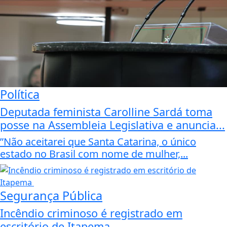
Política
Deputada feminista Carolline Sardá toma
posse na Assembleia Legislativa e anuncia...
”Não aceitarei que Santa Catarina, o único
estado no Brasil com nome de mulher,...
Segurança Pública
Incêndio criminoso é registrado em
escritório de Itapema