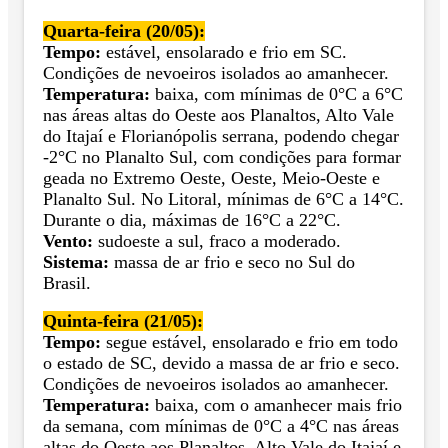
Quarta-feira (20/05):
Tempo:
estável, ensolarado e frio em SC.
Condições de nevoeiros isolados ao amanhecer.
Temperatura:
baixa, com mínimas de 0°C a 6°C
nas áreas altas do Oeste aos Planaltos, Alto Vale
do Itajaí e Florianópolis serrana, podendo chegar
-2°C no Planalto Sul, com condições para formar
geada no Extremo Oeste, Oeste, Meio-Oeste e
Planalto Sul. No Litoral, mínimas de 6°C a 14°C.
Durante o dia, máximas de 16°C a 22°C.
Vento:
sudoeste a sul, fraco a moderado.
Sistema:
massa de ar frio e seco no Sul do
Brasil.
Quinta-feira (21/05):
Tempo:
segue estável, ensolarado e frio em todo
o estado de SC, devido a massa de ar frio e seco.
Condições de nevoeiros isolados ao amanhecer.
Temperatura:
baixa, com o amanhecer mais frio
da semana, com mínimas de 0°C a 4°C nas áreas
altas do Oeste aos Planaltos, Alto Vale do Itajaí e