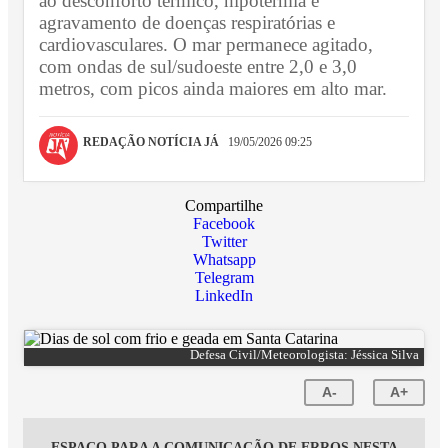
ao desconforto térmico, hipotermia e
agravamento de doenças respiratórias e
cardiovasculares. O mar permanece agitado,
com ondas de sul/sudoeste entre 2,0 e 3,0
metros, com picos ainda maiores em alto mar.
REDAÇÃO NOTÍCIA JÁ
19/05/2026 09:25
Compartilhe
Facebook
Twitter
Whatsapp
Telegram
LinkedIn
Defesa Civil/Meteorologista: Jéssica Silva
A-
A+
ESPAÇO PARA A COMUNICAÇÃO DE ERROS NESTA