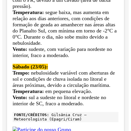
com o PR, devido a um cavado (área de baixa
pressão).
Temperatura:
segue baixa, mas aumenta em
relação aos dias anteriores, com condições de
formação de geada ao amanhecer nas áreas altas
do Planalto Sul, com mínima em torno de -2°C a
0°C. Durante o dia, não sobe muito devido a
nebulosidade.
Vento:
sudeste, com variação para nordeste no
interior, fraco a moderado.
Sábado (23/05):
Tempo:
nebulosidade variável com aberturas de
sol e condições de chuva isolada no litoral e
áreas próximas, devido a circulação marítima.
Temperatura:
em pequena elevação.
Vento:
sul a sudeste no litoral e nordeste no
interior de SC, fraco a moderado.
FONTE/CRÉDITOS:
Gilsânia Cruz –
Meteorologista (Epagri/Ciram)