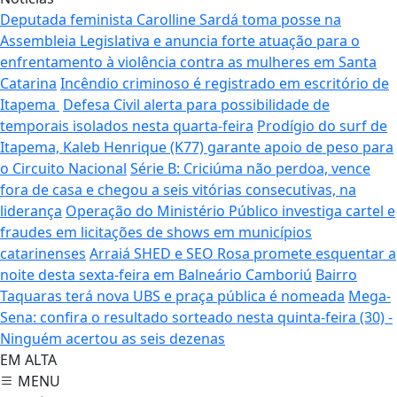
Deputada feminista Carolline Sardá toma posse na
Assembleia Legislativa e anuncia forte atuação para o
enfrentamento à violência contra as mulheres em Santa
Catarina
Incêndio criminoso é registrado em escritório de
Itapema
Defesa Civil alerta para possibilidade de
temporais isolados nesta quarta-feira
Prodígio do surf de
Itapema, Kaleb Henrique (K77) garante apoio de peso para
o Circuito Nacional
Série B: Criciúma não perdoa, vence
fora de casa e chegou a seis vitórias consecutivas, na
liderança
Operação do Ministério Público investiga cartel e
fraudes em licitações de shows em municípios
catarinenses
Arraiá SHED e SEO Rosa promete esquentar a
noite desta sexta-feira em Balneário Camboriú
Bairro
Taquaras terá nova UBS e praça pública é nomeada
Mega-
Sena: confira o resultado sorteado nesta quinta-feira (30) -
Ninguém acertou as seis dezenas
EM ALTA
MENU