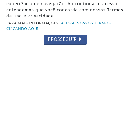
experiência de navegação. Ao continuar o acesso,
ECONOMIA
entendemos que você concorda com nossos Termos
Entenda o que muda com a nova Lei do Frete
de Uso e Privacidade.
Entenda o que muda com a nova Lei do Frete
PARA MAIS INFORMAÇÕES,
ACESSE NOSSOS TERMOS
CLICANDO AQUI
REDAÇÃO NOTÍCIA JÁ
- 06 DE AGO
PROSSEGUIR
COMÉRCIO
Dia dos Pais aquece o comércio de Balneário