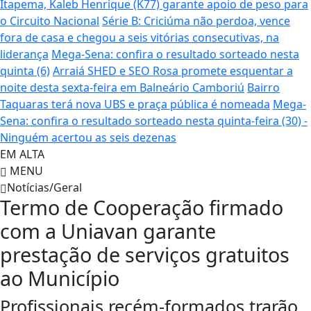
Itapema, Kaleb Henrique (K77) garante apoio de peso para
o Circuito Nacional
Série B: Criciúma não perdoa, vence
fora de casa e chegou a seis vitórias consecutivas, na
liderança
Mega-Sena: confira o resultado sorteado nesta
quinta (6)
Arraiá SHED e SEO Rosa promete esquentar a
noite desta sexta-feira em Balneário Camboriú
Bairro
Taquaras terá nova UBS e praça pública é nomeada
Mega-
Sena: confira o resultado sorteado nesta quinta-feira (30) -
Ninguém acertou as seis dezenas
EM ALTA
MENU
Notícias/Geral
Termo de Cooperação firmado
com a Uniavan garante
prestação de serviços gratuitos
ao Município
Profissionais recém-formados trarão