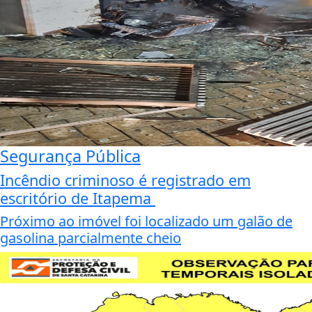
Segurança Pública
Incêndio criminoso é registrado em
escritório de Itapema
Próximo ao imóvel foi localizado um galão de
gasolina parcialmente cheio