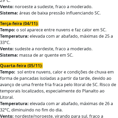
29°C.
Vento:
noroeste a sudeste, fraco a moderado.
Sistema:
áreas de
baixa pressão influenciando SC.
Terça-feira (04/11):
Tempo:
o sol aparece entre nuvens e faz calor em SC.
Temperatura:
elevada com ar abafado, máximas de 25 a
33°C.
Vento:
sudeste a nordeste, fraco a moderado.
Sistema:
massa de ar quente em SC.
Quarta-feira (05/11):
Tempo:
sol entre nuvens, calor e condições de chuva em
forma de pancadas isoladas a partir da tarde, devido ao
avanço de uma frente fria fraca pelo litoral de SC. Risco de
temporais localizados, especialmente do Planalto ao
Litoral.
Temperatura:
elevada com ar abafado, máximas de 26 a
32°C, diminuindo no fim do dia.
Vento:
nordeste/noroeste, virando para sul, fraco a