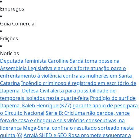
Empregos
Guia Comercial
Edições
Notícias
Deputada feminista Carolline Sardá toma posse na
Assembleia Legislativa e anuncia forte atuação para o
enfrentamento à violência contra as mulheres em Santa
Catarina
Incêndio criminoso é registrado em escritório de
Itapema
Defesa Civil alerta para possibilidade de
temporais isolados nesta quarta-feira
Prodígio do surf de
Itapema, Kaleb Henrique (K77) garante apoio de peso para
o Circuito Nacional
Série B: Criciúma não perdoa, vence
fora de casa e chegou a seis vitórias consecutivas, na
liderança
Mega-Sena: confira o resultado sorteado nesta
quinta (6)
Arraiá SHED e SEO Rosa promete esquentar a