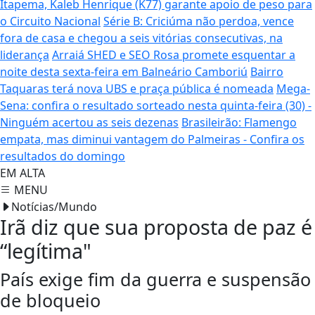
Itapema, Kaleb Henrique (K77) garante apoio de peso para
o Circuito Nacional
Série B: Criciúma não perdoa, vence
fora de casa e chegou a seis vitórias consecutivas, na
liderança
Arraiá SHED e SEO Rosa promete esquentar a
noite desta sexta-feira em Balneário Camboriú
Bairro
Taquaras terá nova UBS e praça pública é nomeada
Mega-
Sena: confira o resultado sorteado nesta quinta-feira (30) -
Ninguém acertou as seis dezenas
Brasileirão: Flamengo
empata, mas diminui vantagem do Palmeiras - Confira os
resultados do domingo
EM ALTA
MENU
Notícias/Mundo
Irã diz que sua proposta de paz é
“legítima"
País exige fim da guerra e suspensão
de bloqueio