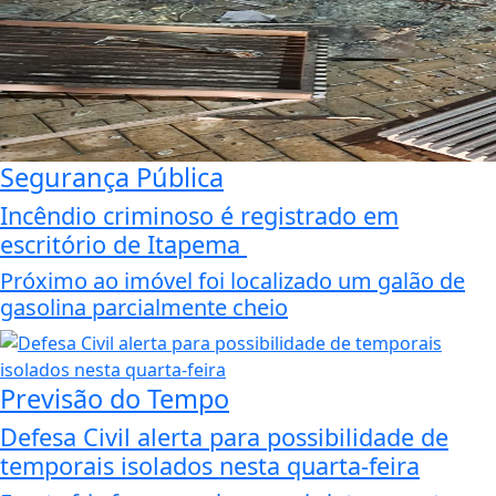
Segurança Pública
Incêndio criminoso é registrado em
escritório de Itapema
Próximo ao imóvel foi localizado um galão de
gasolina parcialmente cheio
Previsão do Tempo
Defesa Civil alerta para possibilidade de
temporais isolados nesta quarta-feira