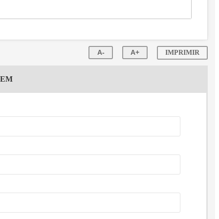
A-
A+
IMPRIMIR
GEM