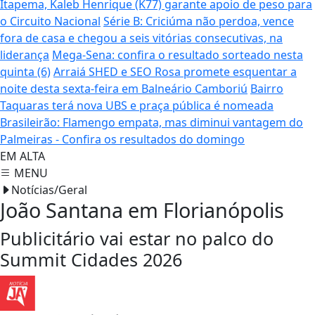
Itapema, Kaleb Henrique (K77) garante apoio de peso para
o Circuito Nacional
Série B: Criciúma não perdoa, vence
fora de casa e chegou a seis vitórias consecutivas, na
liderança
Mega-Sena: confira o resultado sorteado nesta
quinta (6)
Arraiá SHED e SEO Rosa promete esquentar a
noite desta sexta-feira em Balneário Camboriú
Bairro
Taquaras terá nova UBS e praça pública é nomeada
Brasileirão: Flamengo empata, mas diminui vantagem do
Palmeiras - Confira os resultados do domingo
EM ALTA
MENU
Notícias/Geral
João Santana em Florianópolis
Publicitário vai estar no palco do
Summit Cidades 2026