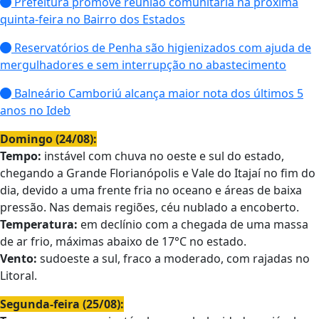
Prefeitura promove reunião comunitária na próxima
quinta-feira no Bairro dos Estados
Reservatórios de Penha são higienizados com ajuda de
mergulhadores e sem interrupção no abastecimento
Balneário Camboriú alcança maior nota dos últimos 5
anos no Ideb
Domingo (24/08):
Tempo:
instável com chuva no oeste e sul do estado,
chegando a Grande Florianópolis e Vale do Itajaí no fim do
dia, devido a uma frente fria no oceano e áreas de baixa
pressão. Nas demais regiões, céu nublado a encoberto.
Temperatura:
em declínio com a chegada de uma massa
de ar frio, máximas abaixo de 17°C no estado.
Vento:
sudoeste a sul, fraco a moderado, com rajadas no
Litoral.
Segunda-feira (25/08):