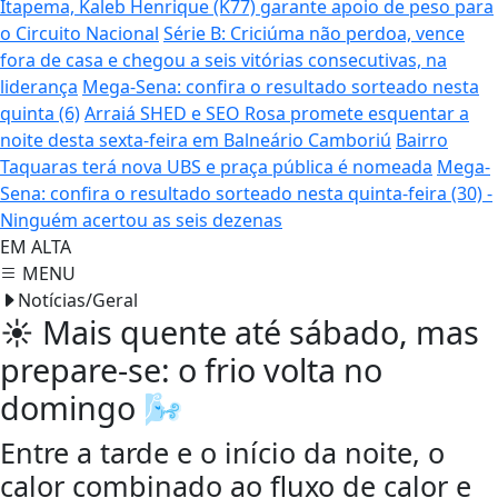
Itapema, Kaleb Henrique (K77) garante apoio de peso para
o Circuito Nacional
Série B: Criciúma não perdoa, vence
fora de casa e chegou a seis vitórias consecutivas, na
liderança
Mega-Sena: confira o resultado sorteado nesta
quinta (6)
Arraiá SHED e SEO Rosa promete esquentar a
noite desta sexta-feira em Balneário Camboriú
Bairro
Taquaras terá nova UBS e praça pública é nomeada
Mega-
Sena: confira o resultado sorteado nesta quinta-feira (30) -
Ninguém acertou as seis dezenas
EM ALTA
MENU
Notícias/Geral
☀ Mais quente até sábado, mas
prepare-se: o frio volta no
domingo 🌬
Entre a tarde e o início da noite, o
calor combinado ao fluxo de calor e