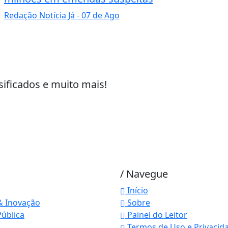
Redação Notícia Já
- 07 de Ago
sificados e muito mais!
/ Navegue
Início
& Inovação
Sobre
ública
Painel do Leitor
Termos de Uso e Privacid