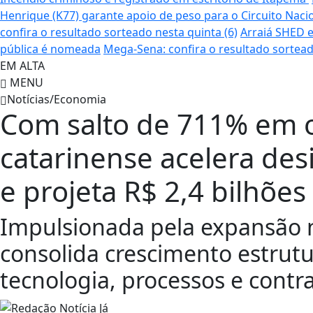
Henrique (K77) garante apoio de peso para o Circuito Naci
confira o resultado sorteado nesta quinta (6)
Arraiá SHED e
pública é nomeada
Mega-Sena: confira o resultado sortead
EM ALTA
MENU
Notícias/Economia
Com salto de 711% em 
catarinense acelera de
e projeta R$ 2,4 bilhõe
Impulsionada pela expansão 
consolida crescimento estrutur
tecnologia, processos e contr