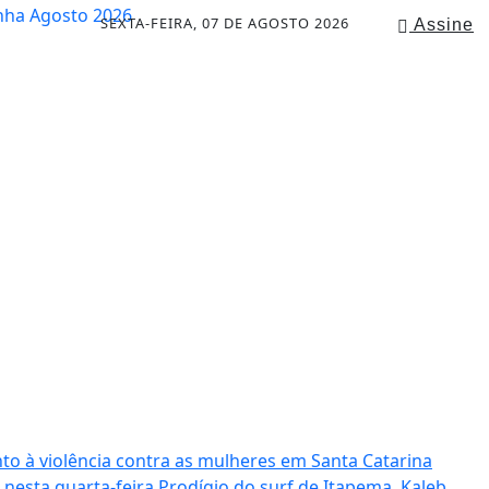
SEXTA-FEIRA, 07 DE AGOSTO 2026
Assine
to à violência contra as mulheres em Santa Catarina
 nesta quarta-feira
Prodígio do surf de Itapema, Kaleb