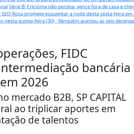
onal
Série B: Criciúma não perdoa, vence fora de casa e cheg
 SEO Rosa promete esquentar a noite desta sexta-feira em
o nesta quinta-feira (30) - Ninguém acertou as seis dezena
operações, FIDC
sintermediação bancária
s em 2026
no mercado B2B, SP CAPITAL
al ao triplicar aportes em
atação de talentos