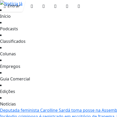
Entrar
Início
Podcasts
Classificados
Colunas
Empregos
Guia Comercial
Edições
Notícias
Deputada feminista Carolline Sardá toma posse na Assemble
Incêndio criminoso é registrado em escritório de Itapema