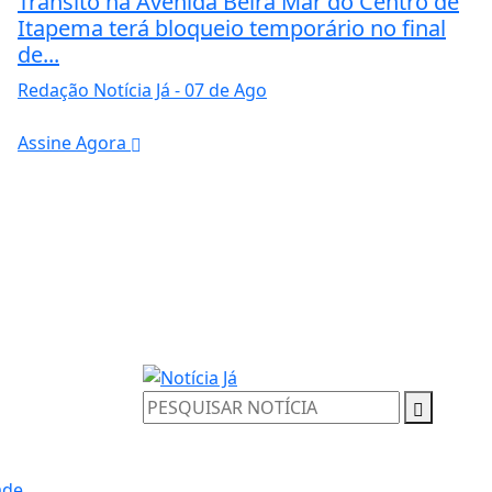
Trânsito na Avenida Beira Mar do Centro de
Itapema terá bloqueio temporário no final
de...
Redação Notícia Já
- 07 de Ago
Assine Agora
ade