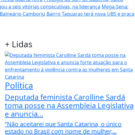
ou a seis vitórias consecutivas, na liderança
Mega-Sena:
 Balneário Camboriú
Bairro Taquaras terá nova UBS e praça
s
+
Lidas
Política
Deputada feminista Carolline Sardá
toma posse na Assembleia Legislativa
e anuncia...
”Não aceitarei que Santa Catarina, o único
estado no Brasil com nome de mulher,...