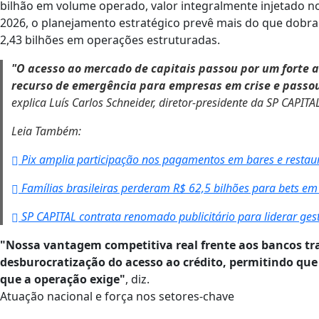
bilhão em volume operado, valor integralmente injetado no
2026, o planejamento estratégico prevê mais do que dobrar
2,43 bilhões em operações estruturadas.
"O acesso ao mercado de capitais passou por um forte 
recurso de emergência para empresas em crise e passou
explica Luís Carlos Schneider, diretor-presidente da SP CAPITA
Leia Também:
Pix amplia participação nos pagamentos em bares e restau
Famílias brasileiras perderam R$ 62,5 bilhões para bets e
SP CAPITAL contrata renomado publicitário para liderar ge
"Nossa vantagem competitiva real frente aos bancos trad
desburocratização do acesso ao crédito, permitindo que 
que a operação exige"
, diz.
Atuação nacional e força nos setores-chave