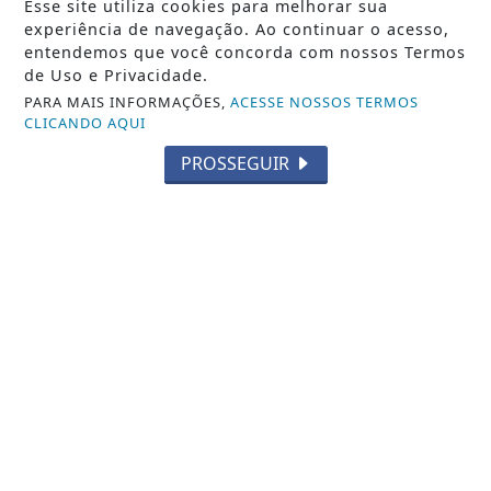
Esse site utiliza cookies para melhorar sua
experiência de navegação. Ao continuar o acesso,
entendemos que você concorda com nossos Termos
de Uso e Privacidade.
PARA MAIS INFORMAÇÕES,
ACESSE NOSSOS TERMOS
CLICANDO AQUI
PROSSEGUIR
SEGURANÇA PÚBLICA
Motocicleta com placa levantada é
apreendida em Balneário Camboriú
Motocicleta com placa levantada é apreendida em
Balneário Camboriú
REDAÇÃO NOTÍCIA JÁ
- 07 DE AGO
TODAS AS POSTAGENS