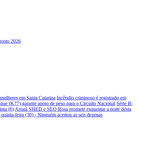
s mulheres em Santa Catarina
Incêndio criminoso é registrado em
ique (K77) garante apoio de peso para o Circuito Nacional
Série B:
nta (6)
Arraiá SHED e SEO Rosa promete esquentar a noite desta
 quinta-feira (30) - Ninguém acertou as seis dezenas