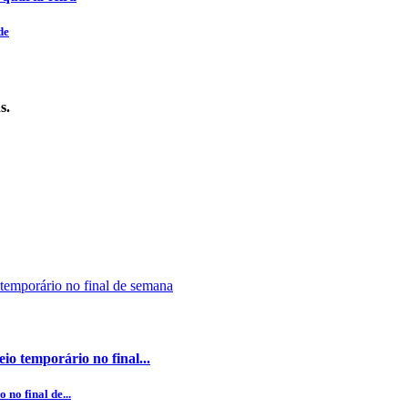
de
s.
o temporário no final...
no final de...