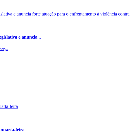
islativa e anuncia...
r,...
 quarta-feira