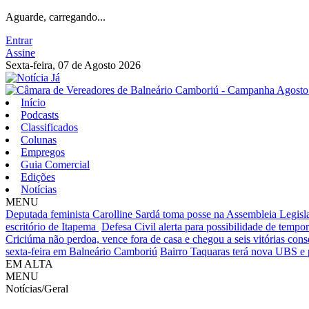
Aguarde, carregando...
Entrar
Assine
Sexta-feira, 07 de Agosto 2026
Início
Podcasts
Classificados
Colunas
Empregos
Guia Comercial
Edições
Notícias
MENU
Deputada feminista Carolline Sardá toma posse na Assembleia Legislat
escritório de Itapema
Defesa Civil alerta para possibilidade de tempora
Criciúma não perdoa, vence fora de casa e chegou a seis vitórias cons
sexta-feira em Balneário Camboriú
Bairro Taquaras terá nova UBS e 
EM ALTA
MENU
Notícias/Geral