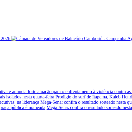
iva e anuncia forte atuação para o enfrentamento à violência contra a
is isolados nesta quarta-feira
Prodígio do surf de Itapema, Kaleb Henr
ecutivas, na liderança
Mega-Sena: confira o resultado sorteado nesta qui
praça pública é nomeada
Mega-Sena: confira o resultado sorteado nesta