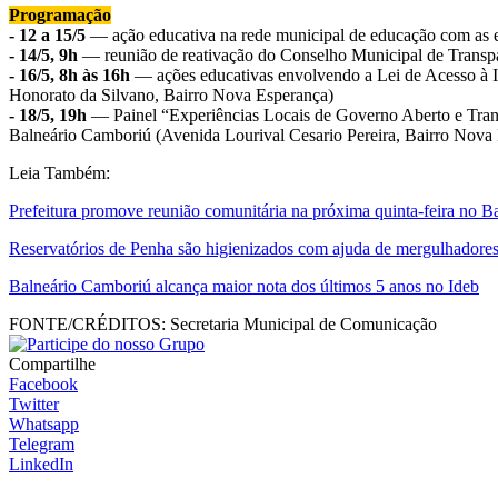
Programação
- 12 a 15/5
— ação educativa na rede municipal de educação com as e
- 14/5, 9h
— reunião de reativação do Conselho Municipal de Transpa
- 16/5, 8h às 16h
— ações educativas envolvendo a Lei de Acesso à I
Honorato da Silvano, Bairro Nova Esperança)
- 18/5, 19h
— Painel “Experiências Locais de Governo Aberto e Tran
Balneário Camboriú (Avenida Lourival Cesario Pereira, Bairro Nova E
Leia Também:
Prefeitura promove reunião comunitária na próxima quinta-feira no B
Reservatórios de Penha são higienizados com ajuda de mergulhadores
Balneário Camboriú alcança maior nota dos últimos 5 anos no Ideb
FONTE/CRÉDITOS:
Secretaria Municipal de Comunicação
Compartilhe
Facebook
Twitter
Whatsapp
Telegram
LinkedIn