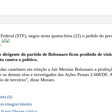
ederal (STF), negou nesta quarta-feira (22) o pedido do pres
.
o dirigente do partido de Bolsonaro ficou proibido de visi
a contra o político.
das cautelares em relação a Jair Messias Bolsonaro a proib
m os demais réus e investigados das Ações Penais 2.668/DF,
o de terceiros”, disse Moraes.
nta (6)
iam emagrecimento
 por fibrose cística