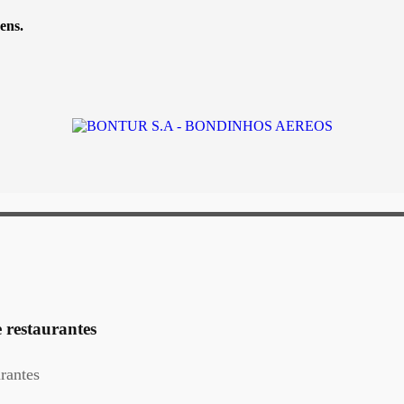
ens.
 restaurantes
rantes