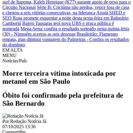
surf de Itapema, Kaleb Henrique (K77) garante apoio de peso para o
Circuito Nacional
Série B: Criciúma não perdoa, vence fora de casa
e chegou a seis vitórias consecutivas, na liderança
Arraiá SHED e
SEO Rosa promete esquentar a noite desta sexta-feira em Balneário
Camboriú
Bairro Taquaras terá nova UBS e praça pública é
nomeada
Mega-Sena: confira o resultado sorteado nesta quinta-feira
(30) - Ninguém acertou as seis dezenas
Brasileirão: Flamengo
empata, mas diminui vantagem do Palmeiras - Confira os resultados
do domingo
EM ALTA
MENU
Notícias/País
Morre terceira vítima intoxicada por
metanol em São Paulo
Óbito foi confirmado pela prefeitura de
São Bernardo
Por
Redação Notícia Já
07/10/2025 13:36
Compartilhe