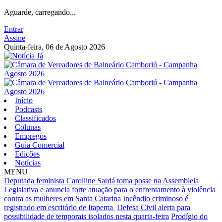
Aguarde, carregando...
Entrar
Assine
Quinta-feira, 06 de Agosto 2026
Início
Podcasts
Classificados
Colunas
Empregos
Guia Comercial
Edições
Notícias
MENU
Deputada feminista Carolline Sardá toma posse na Assembleia
Legislativa e anuncia forte atuação para o enfrentamento à violência
contra as mulheres em Santa Catarina
Incêndio criminoso é
registrado em escritório de Itapema
Defesa Civil alerta para
possibilidade de temporais isolados nesta quarta-feira
Prodígio do