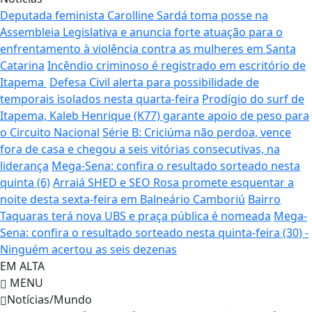
Deputada feminista Carolline Sardá toma posse na
Assembleia Legislativa e anuncia forte atuação para o
enfrentamento à violência contra as mulheres em Santa
Catarina
Incêndio criminoso é registrado em escritório de
Itapema
Defesa Civil alerta para possibilidade de
temporais isolados nesta quarta-feira
Prodígio do surf de
Itapema, Kaleb Henrique (K77) garante apoio de peso para
o Circuito Nacional
Série B: Criciúma não perdoa, vence
fora de casa e chegou a seis vitórias consecutivas, na
liderança
Mega-Sena: confira o resultado sorteado nesta
quinta (6)
Arraiá SHED e SEO Rosa promete esquentar a
noite desta sexta-feira em Balneário Camboriú
Bairro
Taquaras terá nova UBS e praça pública é nomeada
Mega-
Sena: confira o resultado sorteado nesta quinta-feira (30) -
Ninguém acertou as seis dezenas
EM ALTA
MENU
Notícias/Mundo