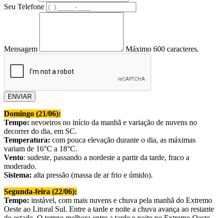
Seu Telefone
Mensagem
Máximo 600 caracteres.
ENVIAR
Domingo (21/06):
Tempo:
nevoeiros no início da manhã e variação de nuvens no
decorrer do dia, em SC.
Temperatura:
com pouca elevação durante o dia, as máximas
variam de 16°C a 18°C.
Vento
: sudeste, passando a nordeste a partir da tarde, fraco a
moderado.
Sistema:
alta pressão (massa de ar frio e úmido).
Segunda-feira (22/06):
Tempo:
instável, com mais nuvens e chuva pela manhã do Extremo
Oeste ao Litoral Sul. Entre a tarde e noite a chuva avança ao restante
do estado. O tempo melhora entre a tarde e noite no Extremo Oeste