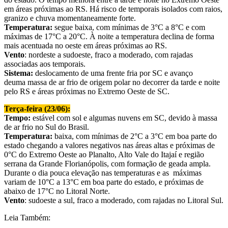
em áreas próximas ao RS. Há risco de temporais isolados com raios,
granizo e chuva momentaneamente forte.
Temperatura:
segue baixa, com mínimas de 3°C a 8°C e com
máximas de 17°C a 20°C. À noite a temperatura declina de forma
mais acentuada no oeste em áreas próximas ao RS.
Vento
: nordeste a sudoeste, fraco a moderado, com rajadas
associadas aos temporais.
Sistema:
deslocamento de uma frente fria por SC e avanço
deuma massa de ar frio de origem polar no decorrer da tarde e noite
pelo RS e áreas próximas no Extremo Oeste de SC.
Terça-feira (23/06):
Tempo:
estável com sol e algumas nuvens em SC, devido à massa
de ar frio no Sul do Brasil.
Temperatura:
baixa, com mínimas de 2°C a 3°C em boa parte do
estado chegando a valores negativos nas áreas altas e próximas de
0°C do Extremo Oeste ao Planalto, Alto Vale do Itajaí e região
serrana da Grande Florianópolis, com formação de geada ampla.
Durante o dia pouca elevação nas temperaturas e as máximas
variam de 10°C a 13°C em boa parte do estado, e próximas de
abaixo de 17°C no Litoral Norte.
Vento
: sudoeste a sul, fraco a moderado, com rajadas no Litoral Sul.
Leia Também: