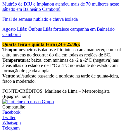
Mutirão de DIU e Implanon atendeu mais de 70 mulheres neste
sábado em Balneário Camboriú
Final de semana nublado e chuva isolada
Agosto Lilás: Ônibus Lilás fortalece campanha em Balneário
Camboriú
Quarta-feira e quinta-feira (24 e 25/06):
Tempo:
nevoeiros isolados e frio intenso ao amanhecer, com sol
entre nuvens no decorrer do dia em todas as regiões de SC.
Temperatura:
baixa, com mínimas de -2 a -2°C (negativa) nas
áreas altas do estado e de 1°C a 4°C no restante do estado com
formação de geada ampla.
Vento
: sul/sudeste passando a nordeste na tarde de quinta-feira,
fraco a moderado.
FONTE/CRÉDITOS:
Marilene de Lima – Meteorologista
(Epagri/Ciram)
Compartilhe
Facebook
Twitter
Whatsapp
Telegram