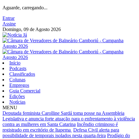
Aguarde, carregando...
Entrar
Assine
Domingo, 09 de Agosto 2026
Início
Podcasts
Classificados
Colunas
Empregos
Guia Comercial
Edições
Notícias
MENU
Deputada feminista Carolline Sardá toma posse na Assembleia
Legislativa e anuncia forte atuação para o enfrentamento à violência
contra as mulheres em Santa Catarina
Incêndio criminoso é
registrado em escritório de Itapema
Defesa Civil alerta para
possibilidade de temporais isolados nesta quarta-feira
Prodígio do