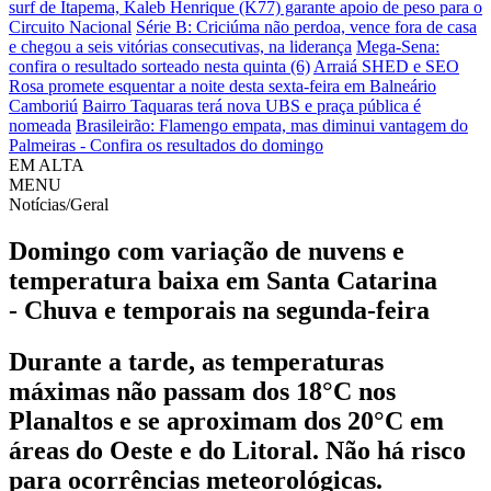
surf de Itapema, Kaleb Henrique (K77) garante apoio de peso para o
Circuito Nacional
Série B: Criciúma não perdoa, vence fora de casa
e chegou a seis vitórias consecutivas, na liderança
Mega-Sena:
confira o resultado sorteado nesta quinta (6)
Arraiá SHED e SEO
Rosa promete esquentar a noite desta sexta-feira em Balneário
Camboriú
Bairro Taquaras terá nova UBS e praça pública é
nomeada
Brasileirão: Flamengo empata, mas diminui vantagem do
Palmeiras - Confira os resultados do domingo
EM ALTA
MENU
Notícias/Geral
Domingo com variação de nuvens e
temperatura baixa em Santa Catarina
- Chuva e temporais na segunda-feira
Durante a tarde, as temperaturas
máximas não passam dos 18°C nos
Planaltos e se aproximam dos 20°C em
áreas do Oeste e do Litoral. Não há risco
para ocorrências meteorológicas.