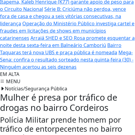
Itapema, Kaleb Henrique (K77) garante apoio de peso para
o Circuito Nacional
Série B: Criciúma não perdoa, vence
fora de casa e chegou a seis vitórias consecutivas, na
liderança
Operação do Ministério Público investiga cartel e
fraudes em licitações de shows em municípios
catarinenses
Arraiá SHED e SEO Rosa promete esquentar a
noite desta sexta-feira em Balneário Camboriú
Bairro
Taquaras terá nova UBS e praça pública é nomeada
Mega-
Sena: confira o resultado sorteado nesta quinta-feira (30) -
Ninguém acertou as seis dezenas
EM ALTA
MENU
Notícias/Segurança Pública
Mulher é presa por tráfico de
drogas no bairro Cordeiros
Polícia Militar prende homem por
tráfico de entorpecentes no bairro