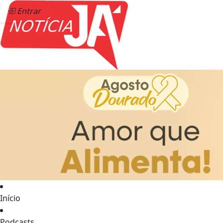
Entrar
Início
Podcasts