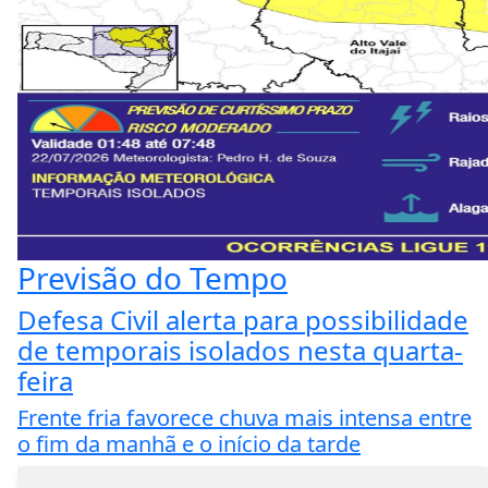
Previsão do Tempo
Defesa Civil alerta para possibilidade
de temporais isolados nesta quarta-
feira
Frente fria favorece chuva mais intensa entre
o fim da manhã e o início da tarde