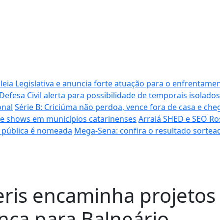
ia Legislativa e anuncia forte atuação para o enfrentamen
Defesa Civil alerta para possibilidade de temporais isolados
onal
Série B: Criciúma não perdoa, vence fora de casa e cheg
s de shows em municípios catarinenses
Arraiá SHED e SEO Ro
a pública é nomeada
Mega-Sena: confira o resultado sortead
eris encaminha projetos
nça para Balneário