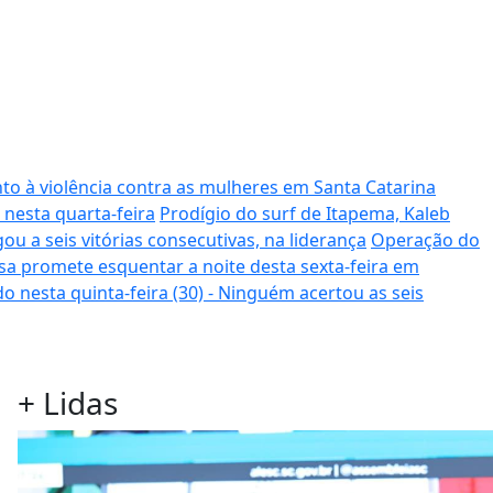
to à violência contra as mulheres em Santa Catarina
 nesta quarta-feira
Prodígio do surf de Itapema, Kaleb
ou a seis vitórias consecutivas, na liderança
Operação do
sa promete esquentar a noite desta sexta-feira em
o nesta quinta-feira (30) - Ninguém acertou as seis
+
Lidas