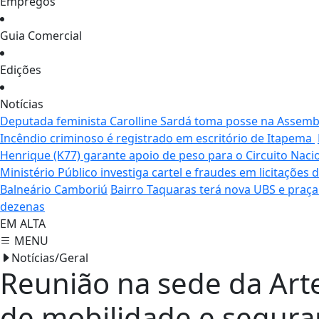
Empregos
Guia Comercial
Edições
Notícias
Deputada feminista Carolline Sardá toma posse na Assemble
Incêndio criminoso é registrado em escritório de Itapema
Henrique (K77) garante apoio de peso para o Circuito Naci
Ministério Público investiga cartel e fraudes em licitaçõe
Balneário Camboriú
Bairro Taquaras terá nova UBS e praç
dezenas
EM ALTA
MENU
Notícias/Geral
Reunião na sede da Art
de mobilidade e segura