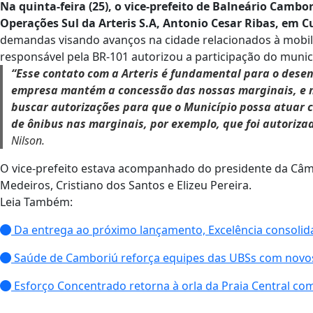
Na quinta-feira (25), o vice-prefeito de Balneário Cambor
Operações Sul da Arteris S.A, Antonio Cesar Ribas, em C
demandas visando avanços na cidade relacionados à mobili
responsável pela BR-101 autorizou a participação do muni
“Esse contato com a Arteris é fundamental para o dese
empresa mantém a concessão das nossas marginais, e nos
buscar autorizações para que o Município possa atuar 
de ônibus nas marginais, por exemplo, que foi autorizad
Nilson.
O vice-prefeito estava acompanhado do presidente da Câma
Medeiros, Cristiano dos Santos e Elizeu Pereira.
Leia Também:
Da entrega ao próximo lançamento, Excelência consolida
Saúde de Camboriú reforça equipes das UBSs com novos
Esforço Concentrado retorna à orla da Praia Central co