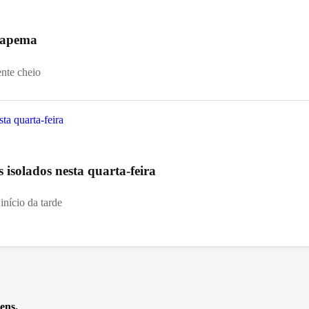
 Itapema
ente cheio
s isolados nesta quarta-feira
início da tarde
ens.