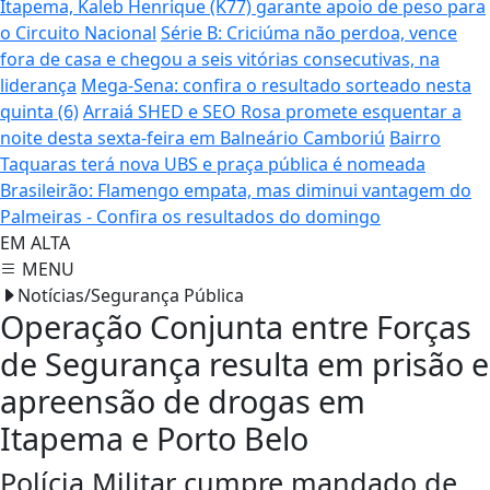
Itapema, Kaleb Henrique (K77) garante apoio de peso para
o Circuito Nacional
Série B: Criciúma não perdoa, vence
fora de casa e chegou a seis vitórias consecutivas, na
liderança
Mega-Sena: confira o resultado sorteado nesta
quinta (6)
Arraiá SHED e SEO Rosa promete esquentar a
noite desta sexta-feira em Balneário Camboriú
Bairro
Taquaras terá nova UBS e praça pública é nomeada
Brasileirão: Flamengo empata, mas diminui vantagem do
Palmeiras - Confira os resultados do domingo
EM ALTA
MENU
Notícias/Segurança Pública
Operação Conjunta entre Forças
de Segurança resulta em prisão e
apreensão de drogas em
Itapema e Porto Belo
Polícia Militar cumpre mandado de