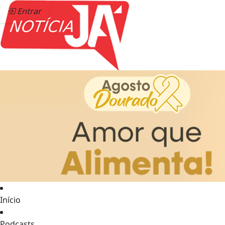
Entrar
Início
Podcasts