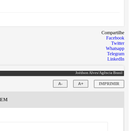
Compartilhe
Facebook
Twitter
Whatsapp
Telegram
LinkedIn
Joédson Alves/Agência Brasil
A-
A+
IMPRIMIR
GEM