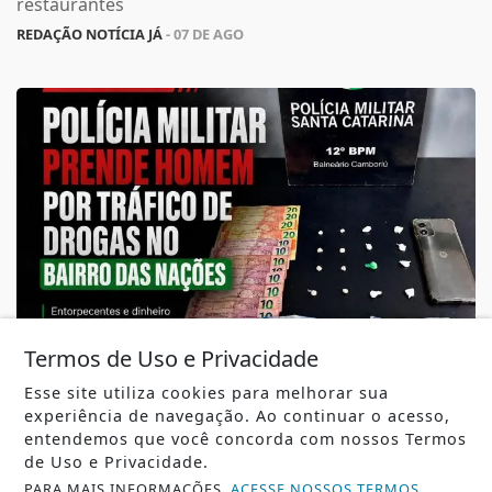
restaurantes
REDAÇÃO NOTÍCIA JÁ
- 07 DE AGO
Termos de Uso e Privacidade
SEGURANÇA PÚBLICA
Esse site utiliza cookies para melhorar sua
Polícia Militar prende homem por tráfico de
experiência de navegação. Ao continuar o acesso,
drogas no bairro das Nações
entendemos que você concorda com nossos Termos
de Uso e Privacidade.
Polícia Militar prende homem por tráfico de drogas no
bairro das Nações
PARA MAIS INFORMAÇÕES,
ACESSE NOSSOS TERMOS