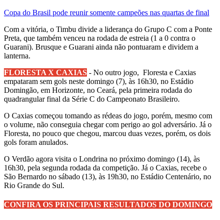
Copa do Brasil pode reunir somente campeões nas quartas de final
Com a vitória, o Timbu divide a liderança do Grupo C com a Ponte
Preta, que também venceu na rodada de estreia (1 a 0 contra o
Guarani). Brusque e Guarani ainda não pontuaram e dividem a
lanterna.
FLORESTA X CAXIAS
- No outro jogo, Floresta e Caxias
empataram sem gols neste domingo (7), às 16h30, no Estádio
Domingão, em Horizonte, no Ceará, pela primeira rodada do
quadrangular final da Série C do Campeonato Brasileiro.
O Caxias começou tomando as rédeas do jogo, porém, mesmo com
o volume, não conseguia chegar com perigo ao gol adversário. Já o
Floresta, no pouco que chegou, marcou duas vezes, porém, os dois
gols foram anulados.
O Verdão agora visita o Londrina no próximo domingo (14), às
16h30, pela segunda rodada da competição. Já o Caxias, recebe o
São Bernardo no sábado (13), às 19h30, no Estádio Centenário, no
Rio Grande do Sul.
CONFIRA OS PRINCIPAIS RESULTADOS DO DOMINGO