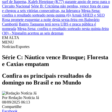
surf de Itapema, Kaleb Henrique (K77) garante apoio de peso para o
Circuito Nacional
Série B: Criciúma não perdoa, vence fora de casa
e chegou a seis vitórias consecutivas, na liderança
Mega-Sena:
confira o resultado sorteado nesta quinta (6)
Arraiá SHED e SEO
Rosa promete esquentar a noite desta sexta-feira em Balneário
Camboriú
Bairro Taquaras terá nova UBS e praça pública é
nomeada
Mega-Sena: confira o resultado sorteado nesta quinta-feira
(30) - Ninguém acertou as seis dezenas
EM ALTA
MENU
Notícias/Esportes
Série C: Náutico vence Brusque; Floresta
e Caxias empatam
Confira os principais resultados do
domingo no Brasil e no Mundo
Por
Redação Notícia Já
08/09/2025 06:13
Compartilhe
Facebook