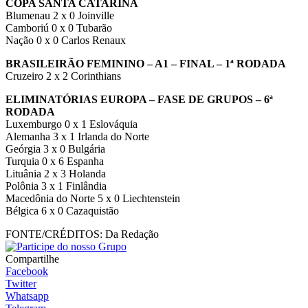
COPA SANTA CATARINA
Blumenau 2 x 0 Joinville
Camboriú 0 x 0 Tubarão
Nação 0 x 0 Carlos Renaux
BRASILEIRÃO FEMININO – A1 – FINAL – 1ª RODADA
Cruzeiro 2 x 2 Corinthians
ELIMINATÓRIAS EUROPA – FASE DE GRUPOS – 6ª
RODADA
Luxemburgo 0 x 1 Eslováquia
Alemanha 3 x 1 Irlanda do Norte
Geórgia 3 x 0 Bulgária
Turquia 0 x 6 Espanha
Lituânia 2 x 3 Holanda
Polônia 3 x 1 Finlândia
Macedônia do Norte 5 x 0 Liechtenstein
Bélgica 6 x 0 Cazaquistão
FONTE/CRÉDITOS:
Da Redação
Compartilhe
Facebook
Twitter
Whatsapp