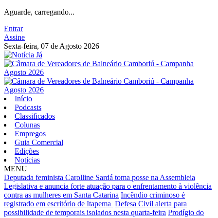
Aguarde, carregando...
Entrar
Assine
Sexta-feira, 07 de Agosto 2026
Início
Podcasts
Classificados
Colunas
Empregos
Guia Comercial
Edições
Notícias
MENU
Deputada feminista Carolline Sardá toma posse na Assembleia
Legislativa e anuncia forte atuação para o enfrentamento à violência
contra as mulheres em Santa Catarina
Incêndio criminoso é
registrado em escritório de Itapema
Defesa Civil alerta para
possibilidade de temporais isolados nesta quarta-feira
Prodígio do