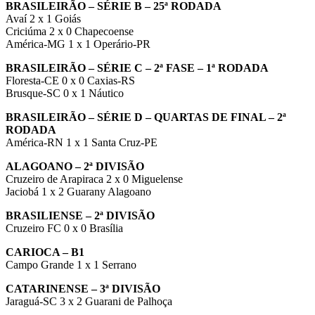
BRASILEIRÃO – SÉRIE B – 25ª RODADA
Avaí 2 x 1 Goiás
Criciúma 2 x 0 Chapecoense
América-MG 1 x 1 Operário-PR
BRASILEIRÃO – SÉRIE C – 2ª FASE – 1ª RODADA
Floresta-CE 0 x 0 Caxias-RS
Brusque-SC 0 x 1 Náutico
BRASILEIRÃO – SÉRIE D – QUARTAS DE FINAL – 2ª
RODADA
América-RN 1 x 1 Santa Cruz-PE
ALAGOANO – 2ª DIVISÃO
Cruzeiro de Arapiraca 2 x 0 Miguelense
Jaciobá 1 x 2 Guarany Alagoano
BRASILIENSE – 2ª DIVISÃO
Cruzeiro FC 0 x 0 Brasília
CARIOCA – B1
Campo Grande 1 x 1 Serrano
CATARINENSE – 3ª DIVISÃO
Jaraguá-SC 3 x 2 Guarani de Palhoça