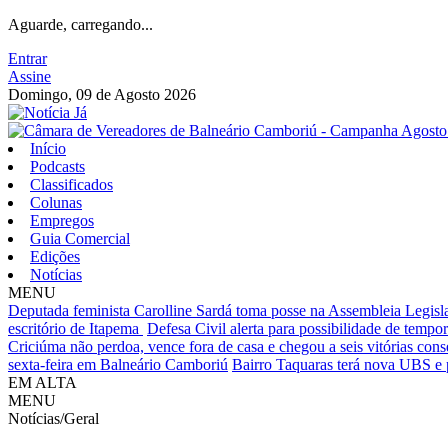
Aguarde, carregando...
Entrar
Assine
Domingo, 09 de Agosto 2026
Início
Podcasts
Classificados
Colunas
Empregos
Guia Comercial
Edições
Notícias
MENU
Deputada feminista Carolline Sardá toma posse na Assembleia Legislat
escritório de Itapema
Defesa Civil alerta para possibilidade de tempora
Criciúma não perdoa, vence fora de casa e chegou a seis vitórias cons
sexta-feira em Balneário Camboriú
Bairro Taquaras terá nova UBS e 
EM ALTA
MENU
Notícias/Geral