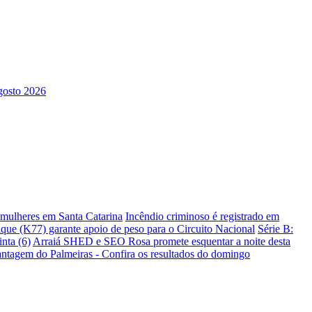
s mulheres em Santa Catarina
Incêndio criminoso é registrado em
ique (K77) garante apoio de peso para o Circuito Nacional
Série B:
nta (6)
Arraiá SHED e SEO Rosa promete esquentar a noite desta
antagem do Palmeiras - Confira os resultados do domingo