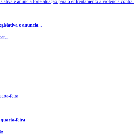
islativa e anuncia...
r,...
 quarta-feira
de