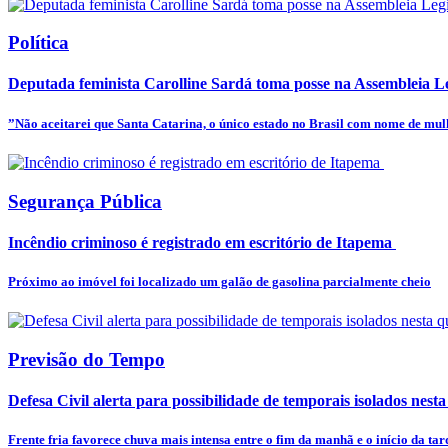
Política
Deputada feminista Carolline Sardá toma posse na Assembleia Leg
”Não aceitarei que Santa Catarina, o único estado no Brasil com nome de mulhe
Segurança Pública
Incêndio criminoso é registrado em escritório de Itapema
Próximo ao imóvel foi localizado um galão de gasolina parcialmente cheio
Previsão do Tempo
Defesa Civil alerta para possibilidade de temporais isolados nesta
Frente fria favorece chuva mais intensa entre o fim da manhã e o início da tar