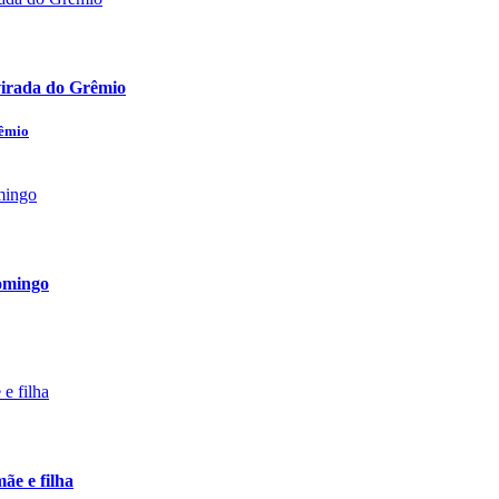
 virada do Grêmio
rêmio
omingo
ãe e filha