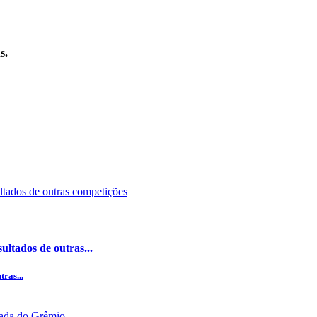
s.
ultados de outras...
ras...