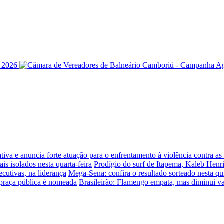
iva e anuncia forte atuação para o enfrentamento à violência contra a
is isolados nesta quarta-feira
Prodígio do surf de Itapema, Kaleb Henr
ecutivas, na liderança
Mega-Sena: confira o resultado sorteado nesta qui
praça pública é nomeada
Brasileirão: Flamengo empata, mas diminui v