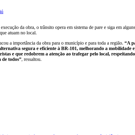
iú
a execução da obra, o trânsito opera em sistema de pare e siga em algun
 que atuam no local.
tacou a importância da obra para o município e para toda a região.
“A p
ernativa segura e eficiente à BR-101, melhorando a mobilidade e
stas e que redobrem a atenção ao trafegar pelo local, respeitando 
a de todos”
, ressaltou.