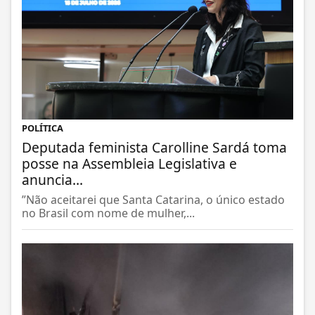
POLÍTICA
Deputada feminista Carolline Sardá toma
posse na Assembleia Legislativa e
anuncia...
”Não aceitarei que Santa Catarina, o único estado
no Brasil com nome de mulher,...