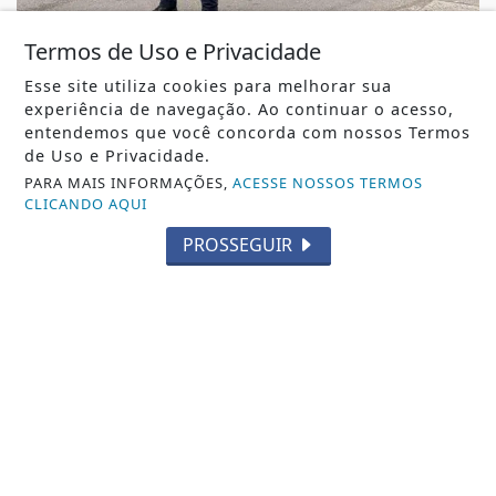
TRÂNSITO
Termos de Uso e Privacidade
Trânsito na Avenida Beira Mar do Centro de
Esse site utiliza cookies para melhorar sua
Itapema terá bloqueio temporário no final...
experiência de navegação. Ao continuar o acesso,
Trânsito na Avenida Beira Mar do Centro de Itapema
entendemos que você concorda com nossos Termos
terá bloqueio temporário no final de...
de Uso e Privacidade.
REDAÇÃO NOTÍCIA JÁ
- 07 DE AGO
PARA MAIS INFORMAÇÕES,
ACESSE NOSSOS TERMOS
CLICANDO AQUI
PROSSEGUIR
TODAS AS POSTAGENS
Não possui uma conta?
Você pode ler matérias exclusivas, anunciar