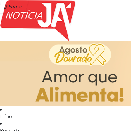
Entrar
Início
Podcasts