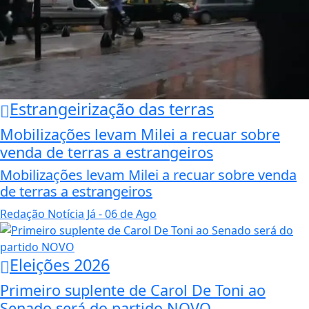
Estrangeirização das terras
Mobilizações levam Milei a recuar sobre
venda de terras a estrangeiros
Mobilizações levam Milei a recuar sobre venda
de terras a estrangeiros
Redação Notícia Já
- 06 de Ago
Eleições 2026
Primeiro suplente de Carol De Toni ao
Senado será do partido NOVO