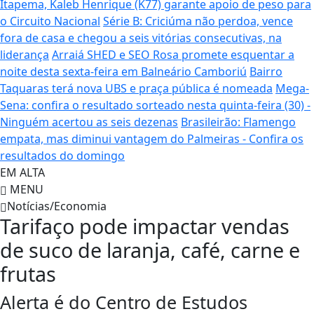
Itapema, Kaleb Henrique (K77) garante apoio de peso para
o Circuito Nacional
Série B: Criciúma não perdoa, vence
fora de casa e chegou a seis vitórias consecutivas, na
liderança
Arraiá SHED e SEO Rosa promete esquentar a
noite desta sexta-feira em Balneário Camboriú
Bairro
Taquaras terá nova UBS e praça pública é nomeada
Mega-
Sena: confira o resultado sorteado nesta quinta-feira (30) -
Ninguém acertou as seis dezenas
Brasileirão: Flamengo
empata, mas diminui vantagem do Palmeiras - Confira os
resultados do domingo
EM ALTA
MENU
Notícias/Economia
Tarifaço pode impactar vendas
de suco de laranja, café, carne e
frutas
Alerta é do Centro de Estudos